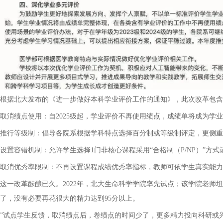
根据北大发布的《进一步做好本科学业评价工作的通知》，此次改革包含
取消绩点使用：自
2025
级起，学业评价不再使用绩点，成绩单将成为学业
推行等级制：倡导各院系根据学科特点选择百分制或等级制评定，更侧重
设置容错机制：允许学生选择
1
门非核心课程采用
“
合格制（
P/NP
）
”
方式
取消优秀率限制：不再设置课程成绩优秀率指标，教师可依学生真实能力
这一改革酝酿已久。
2022
年，北大生命科学学院率先试点；该学院老师坦
了，没有必要再花很大的精力达到
95
分以上。
”
试点学生反馈，取消绩点后，卷绩点的时间少了，更多精力投向科研或