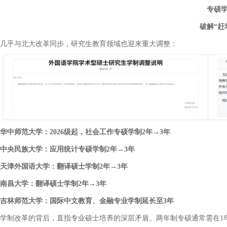
专硕
破解
“
赶
几乎与北大改革同步，研究生教育领域也迎来重大调整：
华中师范大学：
2026
级起，社会工作专硕学制
2
年
→3
年
中央民族大学：应用统计专硕学制
2
年
→3
年
天津外国语大学：翻译硕士学制
2
年
→3
年
南昌大学：翻译硕士学制
2
年
→3
年
吉林师范大学：国际中文教育、金融专业学制延长至
3
年
学制改革的背后，直指专业硕士培养的深层矛盾。两年制专硕通常需在
1