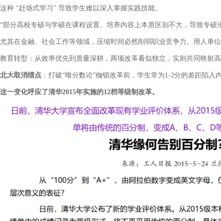
这种
“
赶场式学习
”
导致学生难以深入掌握实践技能。
“
部分高校专硕与学硕在课程设置、培养内容上本质区别不大，导致专硕
尤其在金融、社会工作等领域，压缩时间必然削弱职业竞争力。用人单位
教育转型：从效率优先到质量深耕，两项改革看似独立，实则共同映射高
北大取消绩点
：打破
“
唯分数论
”
枷锁改革前，学生常为
1-2
分的差距陷入
这一变化呼应了清华
2015
年实施的
12
档等级制改革。