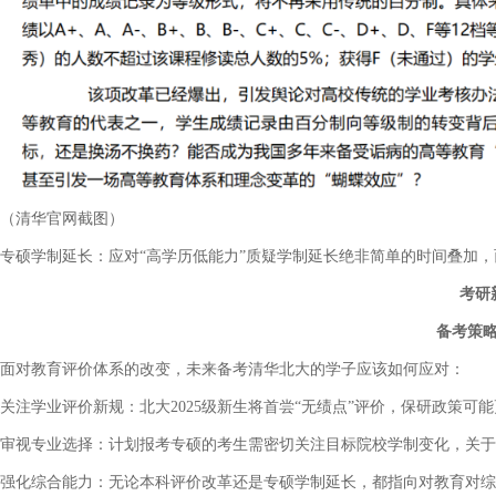
（清华官网截图）
专硕学制延长：应对
“
高学历低能力
”
质疑学制延长绝非简单的时间叠加，
考研
备考策
面对教育评价体系的改变，未来备考清华北大的学子应该如何应对：
关注学业评价新规：北大
2025
级新生将首尝
“
无绩点
”
评价，保研政策可能
审视专业选择：计划报考专硕的考生需密切关注目标院校学制变化，关于
强化综合能力：无论本科评价改革还是专硕学制延长，都指向对教育对综