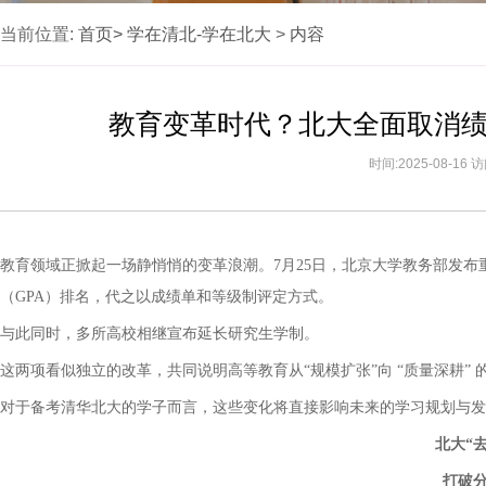
当前位置:
首页>
学在清北-学在北大
>
内容
教育变革时代？北大全面取消
时间:2025-08-16
教育领域正掀起一场静悄悄的变革浪潮。
7
月
25
日，北京大学教务部发布
（
GPA
）排名，代之以成绩单和等级制评定方式。
与此同时，多所高校相继宣布延长研究生学制。
这两项看似独立的改革，共同说明高等教育从
“
规模扩张
”
向
“
质量深耕
”
对于备考清华北大的学子而言，这些变化将直接影响未来的学习规划与发
北大
“
打破