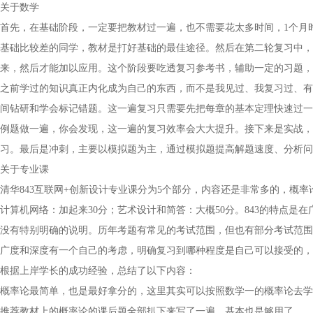
关于数学
首先，在基础阶段，一定要把教材过一遍，也不需要花太多时间，1个月
基础比较差的同学，教材是打好基础的最佳途径。然后在第二轮复习中，
来，然后才能加以应用。这个阶段要吃透复习参考书，辅助一定的习题，
之前学过的知识真正内化成为自己的东西，而不是我见过、我复习过、有
间钻研和学会标记错题。这一遍复习只需要先把每章的基本定理快速过一
例题做一遍，你会发现，这一遍的复习效率会大大提升。接下来是实战，
习。最后是冲刺，主要以模拟题为主，通过模拟题提高解题速度、分析问
关于专业课
清华843互联网+创新设计专业课分为5个部分，内容还是非常多的，概率
计算机网络：加起来30分；艺术设计和简答：大概50分。843的特点
没有特别明确的说明。历年考题有常见的考试范围，但也有部分考试范围
广度和深度有一个自己的考虑，明确复习到哪种程度是自己可以接受的，
根据上岸学长的成功经验，总结了以下内容：
概率论最简单，也是最好拿分的，这里其实可以按照数学一的概率论去学，
推荐教材上的概率论的课后题全部扒下来写了一遍，基本也是够用了。