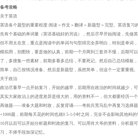
备考攻略
关于英语
英语各个题型的重要程度:阅读＞作文＞翻译＞新题型＞完型。英语复习
先有个基础的单词量（英语基础好的另说），然后尽早开始阅读，先做英
但不用太在意，重点是阅读中的单词与句型得完全弄明白，特别是单词，
模拟用，别图快，要是做的认真，前期一个月两到三套并不慢，后期可以
了，多搜集一些素材，前期多看多总结，不要死记。然后自己总结模板，
简单，自己按情况准备。然后是新题型，虽然简单，但这个一定要重视。
关于政治
政治尽量早一点开始复习，开始的越早，后期用在政治的时间就越少，可
其实大家政治上的进度差异是很大的，用的资料不一，但大都要经历一个
再做题——准备大题和时政，反复背诵——考前兵荒马乱中再复习选择题
+1000题，前期每天花的时间也就0.5-1小时之间，完全不会影响其他
10月以后可以开始分析题和时政的复习。可以用肖大爷的资料，分析题
习，不择手段加深记忆。