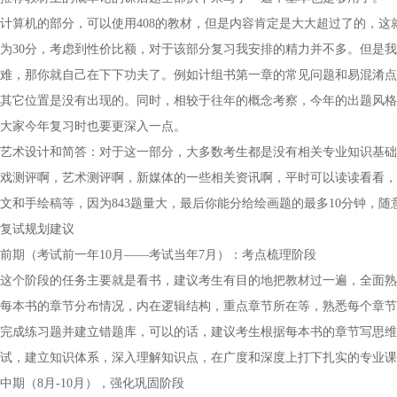
计算机的部分，可以使用408的教材，但是内容肯定是大大超过了的，
为30分，考虑到性价比额，对于该部分复习我安排的精力并不多。但是
难，那你就自己在下下功夫了。例如计组书第一章的常见问题和易混淆点
其它位置是没有出现的。同时，相较于往年的概念考察，今年的出题风格
大家今年复习时也要更深入一点。
艺术设计和简答：对于这一部分，大多数考生都是没有相关专业知识基础
戏测评啊，艺术测评啊，新媒体的一些相关资讯啊，平时可以读读看看，
文和手绘稿等，因为843题量大，最后你能分给绘画题的最多10分钟，
复试规划建议
前期（考试前一年10月——考试当年7月）：考点梳理阶段
这个阶段的任务主要就是看书，建议考生有目的地把教材过一遍，全面熟
每本书的章节分布情况，内在逻辑结构，重点章节所在等，熟悉每个章节
完成练习题并建立错题库，可以的话，建议考生根据每本书的章节写思维
试，建立知识体系，深入理解知识点，在广度和深度上打下扎实的专业课
中期（8月-10月），强化巩固阶段