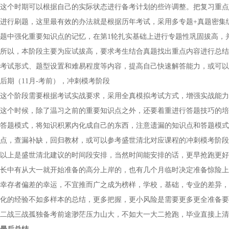
这个时期可以根据自己的实际状态进行备考计划的些许调整。把复习重点
进行刷题，这里最有效的办法就是根据历年考试，采用多专题+真题密集
题中强化重要知识点的记忆，在第1轮扎实基础上进行专题性巩固拔高，
所以，本阶段主要为应试拔高，要求考生结合真题找出重点内容进行总结
考试形式、题型设置和难易程度等内容，提高自己快速解答能力，或可以
后期（11月-考前），冲刺模考阶段
这个阶段需要根据考试实战要求，采用全真模拟考试方式，增强实战能力
这个时候，除了温习之前的重要知识点之外，还要着重进行答题技巧的培
答题模式，将知识积累内化成自己的东西，注意遗漏的知识点和答题模式
点，查漏补缺，回归教材，或可以参考盛世清北对应课程的冲刺模考阶段
以上是盛世清北建议的时间段安排，当然时间能安排的话，更早抢跑更好
长中有从大一就开始准备的高分上岸的，也有几个月临时决定准备惊险上
幸存者偏差的幸运，不宜推而广之成为榜样，学校，基础，专业的差异，
化的经验不如多样本的总结，更多把握，更小风险是需要更多更全准备要
二战三战孤独备考前途渺茫压力山大，不如大一大二抢跑，毕业直接上清