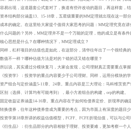
容易出现，这道题套公式套对了，换道有些许改动的题目，再这样套，结
资本结构部分涵盖13、15-18章，五星级重要的MM定理就出现在这一
成本的确定。在这里给大家提个值得大家思考的问题：MM定理究竟在讲
什么问题的？另外，MM定理并不是一个万能的定理，他的成立是有条件
核心思想是什么？在哪种情况下，MM定理成立？
同样，杠杆项目的估值也是如此，在这部分，清华往年出了一个很经典的
数值不一样？哪种估值方法是对的？错的话又错在哪里？
所以说，其实通过分模块复习，大家会发现，公司理财真正需要重点掌握
《投资学》：投资学的重点内容要少于公司理财。同样，运用分模块的学
资产组合与定价涵盖5-11章、24章。重点内容是三大理论：马科维茨资
区别（选择、计算均有可能考到），最小方差组合的构建，orp的构建。
固定收益证券涵盖14-16章。重点内容在于如何给债券定价、折现率的
转换债券，往年这种债券曾成为重要的考点，因为市面上有深度的题目少
投资学第18章所讲的权益估值模型，FCFF、FCFE折现估值，可以与
《衍生品》：衍生品部分的内容相较于理财、投资要难，更加考察一个人