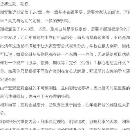
货和远期、期权。
期货和远期涵盖了2-7章，每一章基本都很重要，需要大家认真阅读。
里？期货与远期的定价、互换的安排等。
期权涵盖了10-13章、15章。重点自然是期权定价，需要掌握期权定价
不难发现，近几年难题均出在衍生品部分，而从清华真题来看，不论是202
出清华这边是不满足于让大家套套公式就拿分的，学校在极力创新。因此
可以说，微观金融从头到尾都在讲一个东西——估值，无论是给项目估值
何对一个资产（股票、债券、期权等）定价（估值）？核心思想是什么？
容。如果你只是根据不同资产类别在套公式解题，那说明其实你的学习还
宏观金融
由于宏观宏观金融的不可预测性，且内容比较零碎，因此复习时最重要的
果论述题回归，也有利于有条理的答题。
相对而言，宏观金融部分，货银要重要于国金，往年选择题的难题也大多
分。
利率部分的重要内容：利率决定理论、利率结构、影响利率的因素、利率