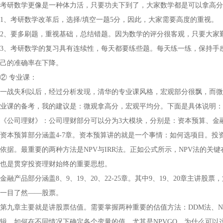
考研数学更像是一种体力活，只要功夫下到了，大家数学都是可以拿高分
1、考研数学改革后，选择/填空一题5分，因此，大家需要高度的重视。
2、要多刷题，重视基础，总结错题。因为数学的评分很客观，只要大家
3、考研数学的复习具有连续性，每天都要练些题。每天练一练，保持手
己的准确率在下降。
② 专业课：
一战失利以后，经过分析发现，清华的专业课风格，宏观部分很飘，而微观
业课的备考，我的建议是：微观拿高分，宏观平均分。下面是具体说明：
《公司理财》：公司理财部分可以分为3大模块，分别是：资本预算、金
资本预算部分涵盖4-7章。资本预算讲的就是一个事情：如何选项目。
依据。最重要的两种方法是NPV与IRR法。正如公式所示，NPV法的
也是贯穿投资理财始终的重要思想。
金融产品部分涵盖8、9、19、20、22-25章。其中9、19、20章主讲
一目了然——股票。
第九章主要就是讲股票估值。需要掌握两种重要的估值方法：DDM法、N
辑、如何在不同情况下确定各个变量的值。尤其是NPVGO，为什么可以