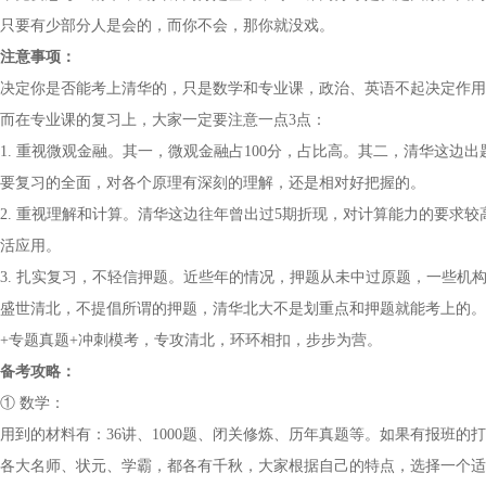
只要有少部分人是会的，而你不会，那你就没戏。
注意事项：
决定你是否能考上清华的，只是数学和专业课，政治、英语不起决定作用
而在专业课的复习上，大家一定要注意一点3点：
1. 重视微观金融。其一，微观金融占100分，占比高。其二，清华这
要复习的全面，对各个原理有深刻的理解，还是相对好把握的。
2. 重视理解和计算。清华这边往年曾出过5期折现，对计算能力的要求
活应用。
3. 扎实复习，不轻信押题。近些年的情况，押题从未中过原题，一些机
盛世清北，不提倡所谓的押题，清华北大不是划重点和押题就能考上的。
+专题真题+冲刺模考，专攻清北，环环相扣，步步为营。
备考攻略：
① 数学：
用到的材料有：36讲、1000题、闭关修炼、历年真题等。如果有报班
各大名师、状元、学霸，都各有千秋，大家根据自己的特点，选择一个适