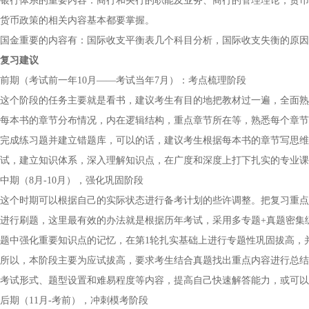
银行体系的重要内容：商行和央行的职能及业务、商行的管理理论，货币
货币政策的相关内容基本都要掌握。
国金重要的内容有：国际收支平衡表几个科目分析，国际收支失衡的原因
复习建议
前期（考试前一年10月——考试当年7月）：考点梳理阶段
这个阶段的任务主要就是看书，建议考生有目的地把教材过一遍，全面熟
每本书的章节分布情况，内在逻辑结构，重点章节所在等，熟悉每个章节
完成练习题并建立错题库，可以的话，建议考生根据每本书的章节写思维
试，建立知识体系，深入理解知识点，在广度和深度上打下扎实的专业课
中期（8月-10月），强化巩固阶段
这个时期可以根据自己的实际状态进行备考计划的些许调整。把复习重点
进行刷题，这里最有效的办法就是根据历年考试，采用多专题+真题密集
题中强化重要知识点的记忆，在第1轮扎实基础上进行专题性巩固拔高，
所以，本阶段主要为应试拔高，要求考生结合真题找出重点内容进行总结
考试形式、题型设置和难易程度等内容，提高自己快速解答能力，或可以
后期（11月-考前），冲刺模考阶段