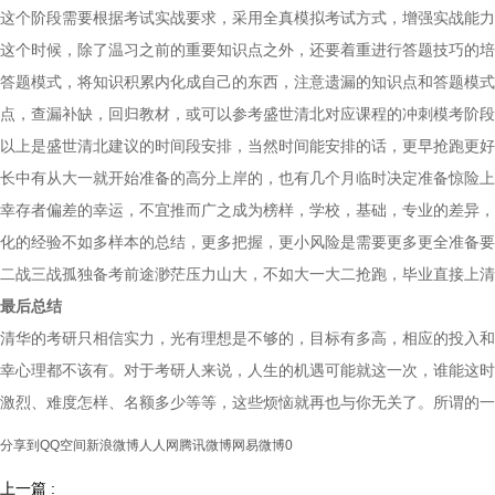
这个阶段需要根据考试实战要求，采用全真模拟考试方式，增强实战能力
这个时候，除了温习之前的重要知识点之外，还要着重进行答题技巧的培
答题模式，将知识积累内化成自己的东西，注意遗漏的知识点和答题模式
点，查漏补缺，回归教材，或可以参考盛世清北对应课程的冲刺模考阶段
以上是盛世清北建议的时间段安排，当然时间能安排的话，更早抢跑更好
长中有从大一就开始准备的高分上岸的，也有几个月临时决定准备惊险上
幸存者偏差的幸运，不宜推而广之成为榜样，学校，基础，专业的差异，
化的经验不如多样本的总结，更多把握，更小风险是需要更多更全准备要
二战三战孤独备考前途渺茫压力山大，不如大一大二抢跑，毕业直接上清
最后总结
清华的考研只相信实力，光有理想是不够的，目标有多高，相应的投入和
幸心理都不该有。对于考研人来说，人生的机遇可能就这一次，谁能这时
激烈、难度怎样、名额多少等等，这些烦恼就再也与你无关了。所谓的一
分享到
QQ空间
新浪微博
人人网
腾讯微博
网易微博
0
上一篇 :