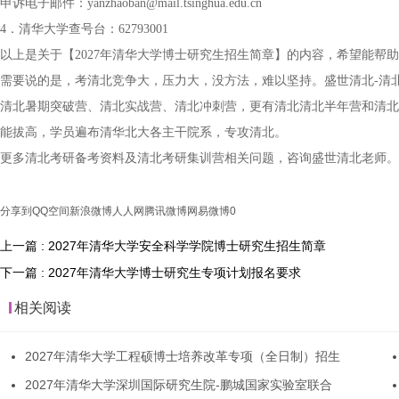
申诉电子邮件：yanzhaoban@mail.tsinghua.edu.cn
4．清华大学查号台：62793001
以上是关于【2027年清华大学博士研究生招生简章】的内容，希望能帮
需要说的是，考清北竞争大，压力大，没方法，难以坚持。盛世清北-清
清北暑期突破营、清北实战营、清北冲刺营，更有清北清北半年营和清北
能拔高，学员遍布清华北大各主干院系，专攻清北。
更多清北考研备考资料及清北考研集训营相关问题，咨询盛世清北老师。
分享到
QQ空间
新浪微博
人人网
腾讯微博
网易微博
0
上一篇 : 2027年清华大学安全科学学院博士研究生招生简章
下一篇 : 2027年清华大学博士研究生专项计划报名要求
相关阅读
2027年清华大学工程硕博士培养改革专项（全日制）招生
2027年清华大学深圳国际研究生院-鹏城国家实验室联合