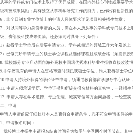
从事的学科或专门技术上取得了优异成绩，在国内外核心刊物或重要学术
级科技成果奖励；具有独立从事科学研究工作的能力，已作出有创新性
6．非全日制专业学位博士的申请人具体要求详见项目相关招生简章；
7．对以同等学力身份申请的人员，需在本人所从事的学科或专门技术上
级、省部级科技成果奖励。还必须同时具备下列条件：
1）获得学士学位后在所要申请专业、学科或相近的领域工作六年及以上
2）已修完所申请专业的硕士学位课程及选修课程且成绩合格（须提供授
8. 我校部分专业启动面向海外高校中国籍优秀本科毕业生招收直接攻读
9.非学历教育的申请人在资格审查时须已获硕士学位，尚未获得硕士学
10.申请人持境外获得的学位证书申请，须通过教育部留学服务中心认证
11. 申请人须承诺学历、学位证书和所提交报名材料的真实性，一经招
12. 申请人存在学术道德、专业伦理、诚实守信等方面问题者，一经查
二、申请
申请人申请前应仔细核对本人是否符合申请条件，凡不符合申请条件的申
1、申请报名时间：
我校博士生招生申请报名结束时间分为秋季与冬季两个时间节点。其中