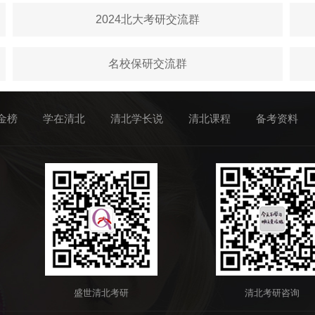
2024北大考研交流群
名校保研交流群
金榜
学在清北
清北学长说
清北课程
备考资料
盛世清北考研
清北考研咨询