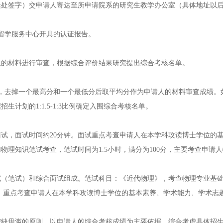
缝处签字）交申请人寄达至所申请院系的研究生教学办公室（具体地址以
留学服务中心开具的认证报告。
人的材料进行审查，根据综合评价结果研究提出综合考核名单。
，去掉一个最高分和一个最低分后取平均分作为申请人的材料审查成绩。
计划的1:1.5-1:3比例确定入围综合考核名单。
试，面试时间约20分钟。面试重点考查申请人在本学科攻读博士学位的
理知识笔试考查，笔试时间为1.5小时，满分为100分，主要考查申请
试（笔试）和综合面试组成。笔试科目：《近代物理》，考查物理专业基
00分，重点考查申请人在本学科攻读博士学位的基本素养、学术能力、学术志
宁缺毋滥的原则，以申请人的综合考核成绩为主要依据，综合考虑具体招