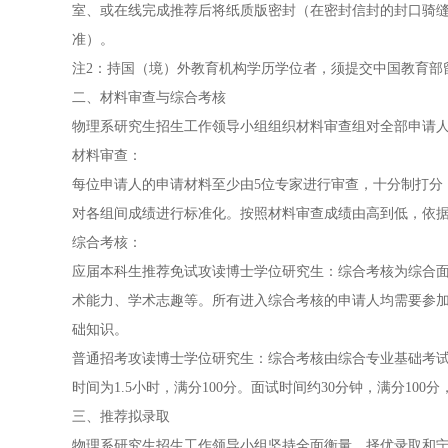
室、或在线完成推荐后将纸质版密封（在密封信封的封口骑
准）。
注2：持国（境）外教育机构学历学位者，须提交中国教育部
二、材料审查与综合考核
物理系研究生招生工作领导小组组织材料审查组对全部申请
材料审查：
每位申请人的申请材料至少由5位专家进行审查，十分制打分
对各组间成绩进行标准化。按照材料审查成绩由高到低，依据招生
综合考核：
应届本科生推荐免试攻读博士学位研究生：综合考核为综合面
术能力、学术志趣等。所有进入综合考核的申请人均需要参加物
础知识。
普通招考攻读博士学位研究生：综合考核由综合专业基础考
时间为1.5小时，满分100分。面试时间约30分钟，满分1
三、推荐拟录取
物理系研究生招生工作领导小组坚持全面衡量、择优录取和