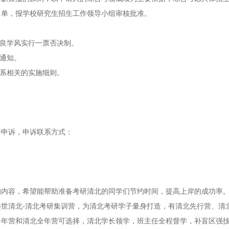
名单，报学校研究生招生工作领导小组审核批准。
不良学风实行一票否决制。
行通知。
本系相关的实施细则。
行申诉，申诉联系方式：
】的内容，希望能帮助准备考研清北的同学们节约时间，提高上岸的成功率
世清北-清北考研集训营，为清北考研学子量身打造，有清北先行营、清
半年营和清北全年营可选择，清北学长领学，班主任全程督学，补盲区强