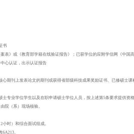
证书
备案表》或《教育部学籍在线验证报告》；已获学位的应附学信网《中国
务中心认证，出示认证报告
核心期刊上发表论文的期刊或获得省部级科技成果奖励证书、已修硕士课
硕士专业学位学生以及在职申请硕士学位人员，按上述第5条要求提供资
，由院（系）现场核验。
2小时）和综合面试组成。
6A213。