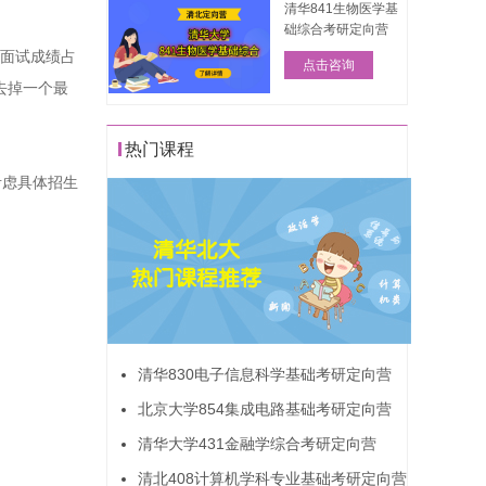
清华841生物医学基
础综合考研定向营
合面试成绩占
点击咨询
去掉一个最
热门课程
考虑具体招生
清华830电子信息科学基础考研定向营
北京大学854集成电路基础考研定向营
清华大学431金融学综合考研定向营
清北408计算机学科专业基础考研定向营