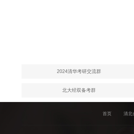
2024清华考研交流群
北大经双备考群
首页
清北