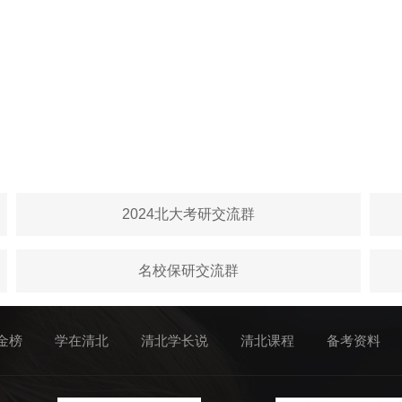
2024北大考研交流群
名校保研交流群
金榜
学在清北
清北学长说
清北课程
备考资料