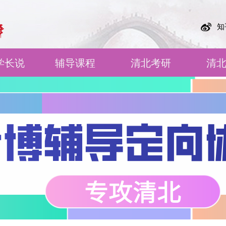
知
学长说
辅导课程
清北考研
清