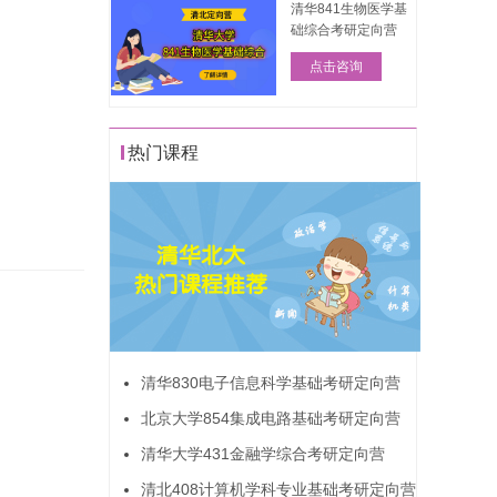
清华841生物医学基
础综合考研定向营
点击咨询
热门课程
清华830电子信息科学基础考研定向营
北京大学854集成电路基础考研定向营
清华大学431金融学综合考研定向营
清北408计算机学科专业基础考研定向营