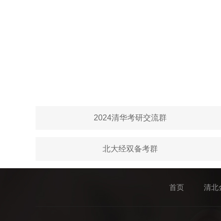
2024清华考研交流群
北大经双备考群
首页
清北