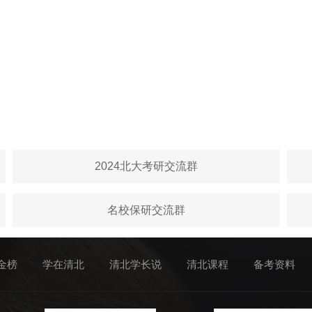
2024北大考研交流群
名校保研交流群
金榜
学在清北
清北学长说
清北课程
备考资料