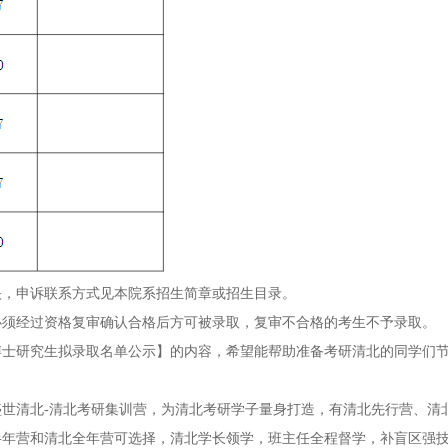
映，申诉联系方式见本院系招生简章或招生目录。
必须经过资格复审确认合格后方可被录取，复审不合格的考生不予录取。
考博士研究生拟录取名单公示】的内容，希望能帮助准备考研清北的同学们
世清北-清北考研集训营，为清北考研学子量身打造，有清北先行营、清
半年营和清北全年营可选择，清北学长领学，班主任全程督学，补盲区强