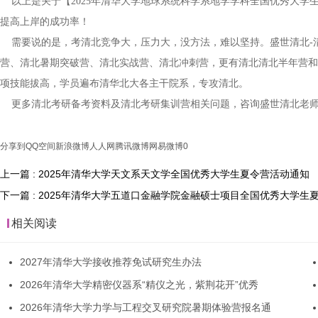
以上是关于【2025年清华大学地球系统科学系地学学科全国优秀大学
提高上岸的成功率！
需要说的是，考清北竞争大，压力大，没方法，难以坚持。盛世清北-
营、清北暑期突破营、清北实战营、清北冲刺营，更有清北清北半年营和
项技能拔高，学员遍布清华北大各主干院系，专攻清北。
更多清北考研备考资料及清北考研集训营相关问题，咨询盛世清北老
分享到
QQ空间
新浪微博
人人网
腾讯微博
网易微博
0
上一篇 : 2025年清华大学天文系天文学全国优秀大学生夏令营活动通知
下一篇 : 2025年清华大学五道口金融学院金融硕士项目全国优秀大学生
相关阅读
2027年清华大学接收推荐免试研究生办法
2026年清华大学精密仪器系“精仪之光，紫荆花开”优秀
2026年清华大学力学与工程交叉研究院暑期体验营报名通