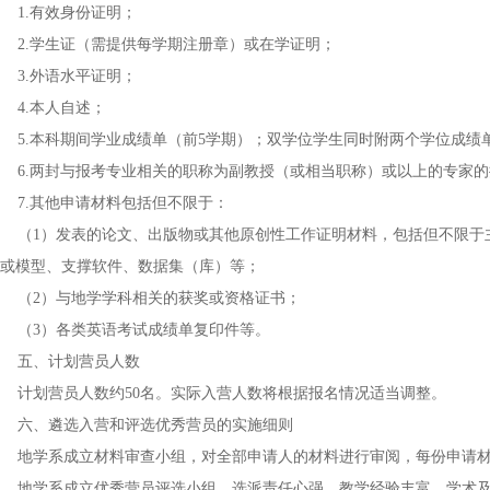
1.有效身份证明；
2.学生证（需提供每学期注册章）或在学证明；
3.外语水平证明；
4.本人自述；
5.本科期间学业成绩单（前5学期）；双学位学生同时附两个学位成绩
6.两封与报考专业相关的职称为副教授（或相当职称）或以上的专家的
7.其他申请材料包括但不限于：
（1）发表的论文、出版物或其他原创性工作证明材料，包括但不限于
或模型、支撑软件、数据集（库）等；
（2）与地学学科相关的获奖或资格证书；
（3）各类英语考试成绩单复印件等。
五、计划营员人数
计划营员人数约50名。实际入营人数将根据报名情况适当调整。
六、遴选入营和评选优秀营员的实施细则
地学系成立材料审查小组，对全部申请人的材料进行审阅，每份申请材
地学系成立优秀营员评选小组，选派责任心强、教学经验丰富、学术及