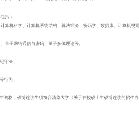
体包括：
论计算机科学、计算机系统结构、算法经济、密码学、数据库、计算机视
习、量子网络通信与密码、量子多体理论等。
遵纪守法；
理等行为；
究生资格；硕博连读生须符合清华大学《关于在校硕士生硕博连读的招生