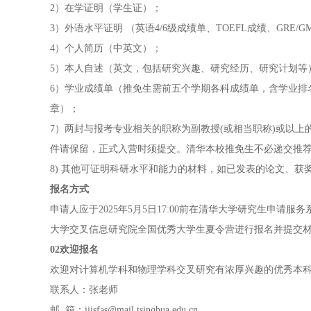
2）在学证明（学生证）；
3）外语水平证明 （英语4/6级成绩单、TOEFL成绩、GRE/
4）个人简历（中英文）；
5）本人自述（英文，包括研究兴趣、研究经历、研究计划等
6）学业成绩单（推免生需前五个学期各科成绩单，含学业排
章）；
7）两封与报考专业相关的职称为副教授(或相当职称)或以上
件请保留，正式入营时须提交。清华本校推免生不必递交推
8) 其他可证明科研水平和能力的材料，如已发表的论文、获
报名方式
申请人应于2025年5月5日17:00前在清华大学研究生申请服务系统（ht
大学交叉信息研究院全国优秀大学生夏令营进行报名并提交
02欢迎报名
欢迎对计算机学科和物理学科交叉研究有浓厚兴趣的优秀本
联系人：张老师
邮 箱：iiisfas@mail.tsinghua.edu.cn