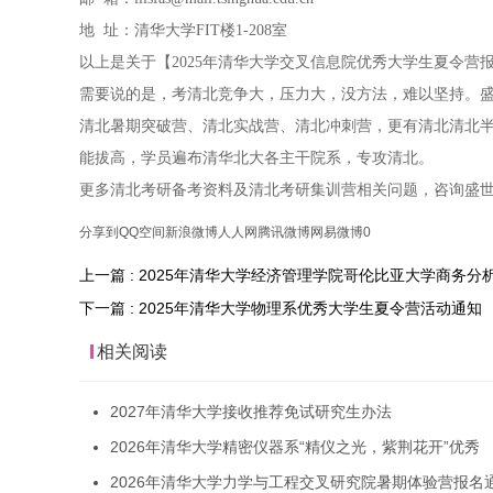
地 址：清华大学FIT楼1-208室
以上是关于【2025年清华大学交叉信息院优秀大学生夏令
需要说的是，考清北竞争大，压力大，没方法，难以坚持。盛
清北暑期突破营、清北实战营、清北冲刺营，更有清北清北
能拔高，学员遍布清华北大各主干院系，专攻清北。
更多清北考研备考资料及清北考研集训营相关问题，咨询盛
分享到
QQ空间
新浪微博
人人网
腾讯微博
网易微博
0
上一篇 : 2025年清华大学经济管理学院哥伦比亚大学商务
下一篇 : 2025年清华大学物理系优秀大学生夏令营活动通知
相关阅读
2027年清华大学接收推荐免试研究生办法
2026年清华大学精密仪器系“精仪之光，紫荆花开”优秀
2026年清华大学力学与工程交叉研究院暑期体验营报名