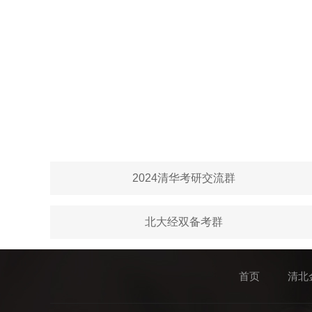
2024清华考研交流群
北大经双备考群
首页
清北