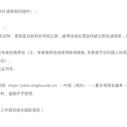
GMAT成绩单扫描件）；
）；
名证明，需加盖当前所在学院公章；硕博连读生需提供硕士阶段成绩单，
的专家的推荐信（注：专家推荐信须使用标准模板, 专家签字后扫描上传
荐信）。
奖证书等。
tps://yzbm.tsinghua.edu.cn）—中国（境内）——夏令营报名服务—
材料，逾期不予受理。
科三年级在校生踊跃报名！