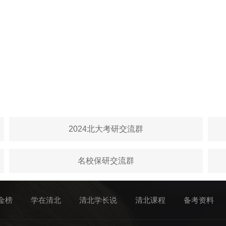
2024北大考研交流群
名校保研交流群
金榜
学在清北
清北学长说
清北课程
备考资料