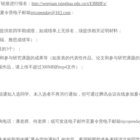
如下链接进行报名：
http://wenjuan.tsinghua.edu.cn/s/EBRBFz/
至夏令营电子邮箱
tsjcopenday@163.com
：
只提供前四学期成绩，如成绩单上无排名，须提供相关证明材料；
托福、雅思成绩等）；
性的3个）；
文和参与研究课题的成果等（如发表的代表性作品、论文和参与研究课题
作品，请上传不超过300MB的mp4文件）；
邮箱通知入选同学。未入选者不再另行通知，但可通过腾讯会议在线参加夏
咨询，咨询电话：潘老师、何老师；或可发送电子邮件至夏令营电子邮箱
tsjcopend
向未来的新闻传播”夏令营的通知】的内容，希望能帮助准备考研清北的同