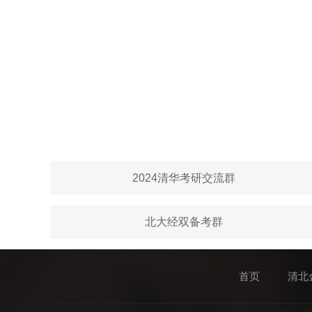
2024清华考研交流群
北大经双备考群
首页
清北