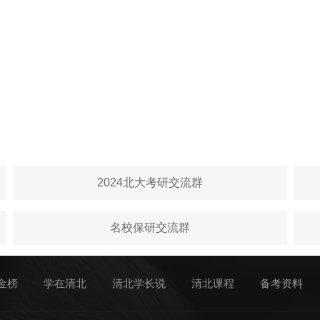
2024北大考研交流群
名校保研交流群
金榜
学在清北
清北学长说
清北课程
备考资料