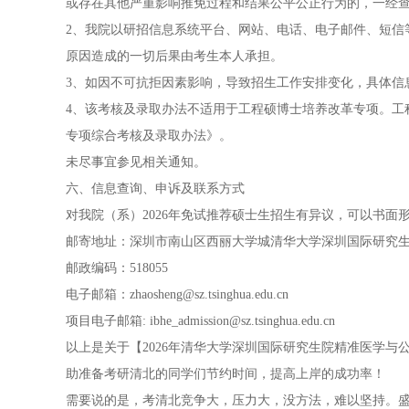
或存在其他严重影响推免过程和结果公平公正行为的，一经
2、我院以研招信息系统平台、网站、电话、电子邮件、短信
原因造成的一切后果由考生本人承担。
3、如因不可抗拒因素影响，导致招生工作安排变化，具体信
4、该考核及录取办法不适用于工程硕博士培养改革专项。工
专项综合考核及录取办法》。
未尽事宜参见相关通知。
六、信息查询、申诉及联系方式
对我院（系）2026年免试推荐硕士生招生有异议，可以书
邮寄地址：深圳市南山区西丽大学城清华大学深圳国际研究生院
邮政编码：518055
电子邮箱：
zhaosheng@sz.tsinghua.edu.cn
项目电子邮箱:
ibhe_admission@sz.tsinghua.edu.cn
以上是关于【2026年清华大学深圳国际研究生院精准医学
助准备考研清北的同学们节约时间，提高上岸的成功率！
需要说的是，考清北竞争大，压力大，没方法，难以坚持。盛