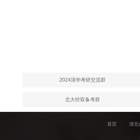
2024清华考研交流群
北大经双备考群
首页
清北