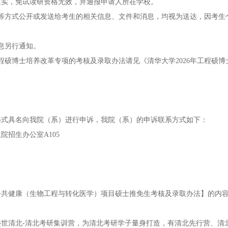
查实，免试读研资格无效，并通报申请人所在学校。
等方式公开或发送给考生的相关信息、文件和消息，均视为送达，因考生
息另行通知。
程硕博士培养改革专项的考核及录取办法请见《清华大学2026年工程硕博
面形式具名向我院（系）进行申诉，我院（系）的申诉联系方式如下：
招生办公室A105
与公共健康（生物工程与转化医学）项目硕士推免生考核及录取办法】的内
世清北-清北考研集训营，为清北考研学子量身打造，有清北先行营、清