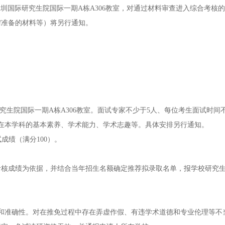
华大学深圳国际研究生院国际一期A栋A306教室，对通过材料审查进入综合考核
需准备的材料等）将另行通知。
。
。
研究生院国际一期A栋A306教室。面试专家不少于5人、每位考生面试时间不
人在本学科的基本素养、学术能力、学术志趣等。具体安排另行通知。
成绩（满分100）。
考核成绩为依据，并结合当年招生名额确定推荐拟录取名单，报学校研究
和准确性。对在推免过程中存在弄虚作假、有违学术道德和专业伦理等不