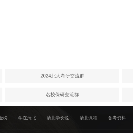
2024北大考研交流群
名校保研交流群
金榜
学在清北
清北学长说
清北课程
备考资料