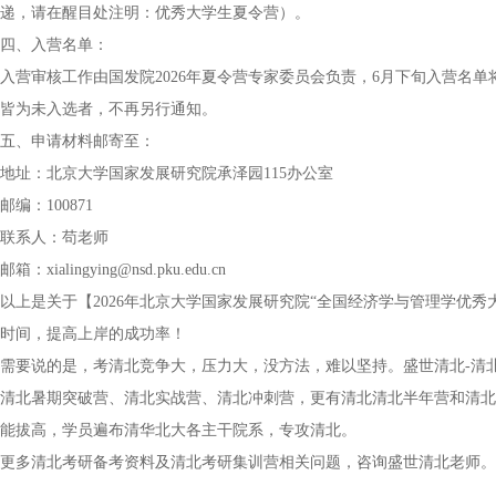
递，请在醒目处注明：优秀大学生夏令营）。
四、入营名单：
入营审核工作由国发院2026年夏令营专家委员会负责，6月下旬入营名
皆为未入选者，不再另行通知。
五、申请材料邮寄至：
地址：北京大学国家发展研究院承泽园115办公室
邮编：100871
联系人：苟老师
邮箱：xialingying@nsd.pku.edu.cn
以上是关于【2026年北京大学国家发展研究院“全国经济学与管理学优
时间，提高上岸的成功率！
需要说的是，考清北竞争大，压力大，没方法，难以坚持。盛世清北-清
清北暑期突破营、清北实战营、清北冲刺营，更有清北清北半年营和清北
能拔高，学员遍布清华北大各主干院系，专攻清北。
更多清北考研备考资料及清北考研集训营相关问题，咨询盛世清北老师。