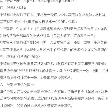
网上报名网址：http://summercamp.chem.pku.edu.cn
四、纸质材料准备
申请材料包括以下四类（要求统一使用A4纸，双面打印或复印，材料首、
其它材料按照1-4的顺序依次扫描成一个PDF，包括：
1.申请表、个人陈述；（申请表成绩排名处需加盖学院教务公章，如无
2.包含所修全部课程的正式成绩单（负责人签字、院系教务公章）；
3.英语水平证明材料复印件（四、六级英语考试，托福、GRE、雅思等证
4.其它证明材料（体现个人学术水平的有代表性的学术论文首页的复印
五、纸质材料扫描件的提交
申请夏令营的同学准备好纸版材料后（包括所有需要签字和盖章的部分）
请务必于2026年6月12日24：00前提交，每个人仅能提交一次。同
资料原文件必须完全一致，否则取消夏令营资格。
六、专家推荐信的提交
每位申请人需提交两封专家推荐信，专家须为所报学科专业领域内的副教
写两位推荐专家的邮箱，填写确认后系统会自动给专家发送邮件，告知上传
月12日24：00前通过系统发送的链接发送推荐信。