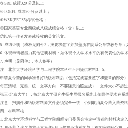
③GRE 成绩320 分及以上；
④TOEFL 成绩90 分及以上；
⑤WSK(PETS5)考试合格；
⑥国家英语专业四级或八级成绩合格（含）以上；
⑦以第一作者发表或接收的英文论文。
5. 成绩证明（模板见附件2，按要求签字并加盖所在院系公章或教务章
6. 体现申请者能力其他证明材料：如体现个人学术水平的有代表性的学
7. 声明（见附件3，本人签字）
注：北京大学环境科学与工程学院本科生不用提供材料3、5。
申请夏令营的同学准备好纸版材料后（包括完成需要签字和盖章的部分），
每页清晰、完整、统一文字方向，不要随意拍照生成），文件大小不超过10
张三-北京大学），按北京大学研究生招生网报名系统上传附件要求在系
注意：扫描件和纸版材料原文件必须完全一致，否则取消夏令营入营资格
四、材料审核
1. 北京大学环境科学与工程学院组织专门委员会审定申请者的材料决定
2. 夏令营入选名单将于2026年6月下旬在环境科学与工程学院网站公布