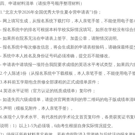
四、申请材料清单（请按序号顺序整理材料）
1.“北京大学2026年全国优秀大学生夏令营申请表”1份；
- 网上填写生成，从报名系统下载打印，本人亲笔手签，不能使用电子签
- 报名系统中的排名可根据本科学校实际情况填写。如所在学校没有综
- 如果所在院系无法在申请表上签字、加盖公章，请附情况说明。
- 报名系统中每次修改信息，将会生成新的申请表校验码，请确保最终
- 系统中本人姓名及身份证号码必须准确，提交后不能修改。
- 申请表中请填报一项符合我院要求成绩的英语水平考试类型，如果四
2.个人陈述1份（从报名系统中下载模板，本人亲笔手签，不能使用电子
3.本科前五学期包含所修全部课程的正式成绩单原件；
4.英语水平证明（官方认证的纸质成绩单）复印件；
- 如遗失四六级成绩单，请提供官网查询到的带二维码的电子版成绩单清
5.声明（模板见附件，本人亲笔手签）。
6.体现个人学术水平、有代表性的学术论文首页复印件，各类获奖证书
说明：1）以上1-5为必须项，6由考生根据自身实际情况提交。
2）须保证所有材料真实有效，若有虚假取消入营资格与后续活动报名资