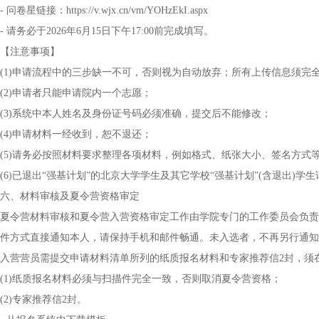
- 问卷星链接：https://v.wjx.cn/vm/YOHzEkI.aspx
- 请务必于2026年6月15日下午17:00前完成填写。
【注意事项】
(1)申请流程中的三步缺一不可，否则视为自动放弃；所有上传信息须完
(2)申请者只能申请院内一个志愿；
(3)系统中本人姓名及身份证号码必须准确，提交后不能修改；
(4)申请材料一经收到，恕不退还；
(5)请务必按照材料要求整理各项材料，例如格式、纸张大小、签名方式
(6)已退出“强基计划”的北京大学学生及其它学校“强基计划”(含退出)学
六、材料审核及夏令营资格审定
夏令营材料审核和夏令营入营资格审定工作由学院专门的工作委员会负责
件方式直接通知本人，请保持手机和邮件畅通。未入选者，不再另行通知
入营营员需提交申请材料清单所列的纸质报名材料和专家推荐信2封，须
(1)纸质报名材料必须与扫描件完全一致，否则取消夏令营资格；
(2)专家推荐信2封。