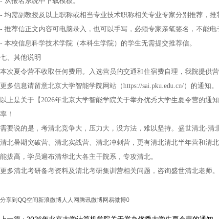
- 从报名系统中下载模板。
- 均需副教授及以上职称或相当专业技术职称相关专业专家分别推荐，
- 推荐信正文内容可电脑录入，也可以手写，必须专家亲笔签名，不能电
- 本校信息科学技术学院（本科生学院）的学生无需提交推荐信。
七、其他说明
本次夏令营不收取任何费用。入选营员的交通和住宿费自理，我院提供营
更多信息请留意北京大学智能学院网站（https://sai.pku.edu.cn/）的通知。
以上是关于【2026年北京大学智能学院关于举办优秀大学生夏令营的通
率！
需要说的是，考清北竞争大，压力大，没方法，难以坚持。盛世清北-清
清北暑期突破营、清北实战营、清北冲刺营，更有清北清北半年营和清北
能拔高，学员遍布清华北大各主干院系，专攻清北。
更多清北考研备考资料及清北考研集训营相关问题，咨询盛世清北老师。
分享到
QQ空间
新浪微博
人人网
腾讯微博
网易微博
0