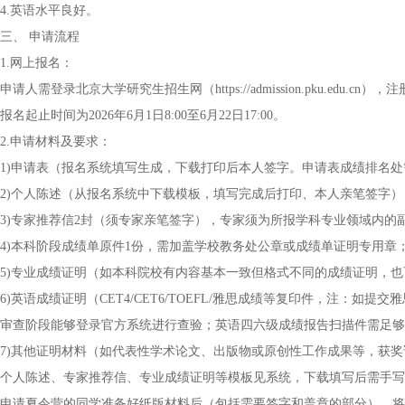
4.英语水平良好。
三、 申请流程
1.网上报名：
申请人需登录北京大学研究生招生网（https://admission.pku.edu
报名起止时间为2026年6月1日8:00至6月22日17:00。
2.申请材料及要求：
1)申请表（报名系统填写生成，下载打印后本人签字。申请表成绩排名处
2)个人陈述（从报名系统中下载模板，填写完成后打印、本人亲笔签字）
3)专家推荐信2封（须专家亲笔签字），专家须为所报学科专业领域内的
4)本科阶段成绩单原件1份，需加盖学校教务处公章或成绩单证明专用章
5)专业成绩证明（如本科院校有内容基本一致但格式不同的成绩证明，
6)英语成绩证明（CET4/CET6/TOEFL/雅思成绩等复印件，注：如
审查阶段能够登录官方系统进行查验；英语四六级成绩报告扫描件需足够
7)其他证明材料（如代表性学术论文、出版物或原创性工作成果等，获
个人陈述、专家推荐信、专业成绩证明等模板见系统，下载填写后需手写
申请夏令营的同学准备好纸版材料后（包括需要签字和盖章的部分），将(1)-