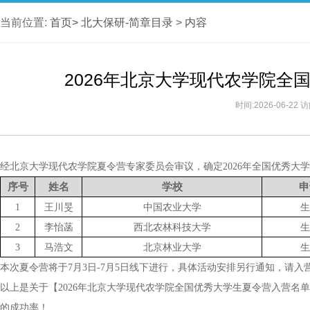
当前位置:
首页>
北大保研-简章目录
>
内容
2026年北京大学现代农学院全
时间:2026-06-22
经北京大学现代农学院夏令营专家委员会审议，确定2026年全国优秀大
序号
姓名
学校
申
1
王川旻
中国农业大学
生
2
李怡菡
西北农林科技大学
生
3
马浩文
北京林业大学
生
本次夏令营将于7月3日-7月5日线下进行，具体活动安排另行通知，请
以上是关于【2026年北京大学现代农学院全国优秀大学生夏令营入营名
的成功率！