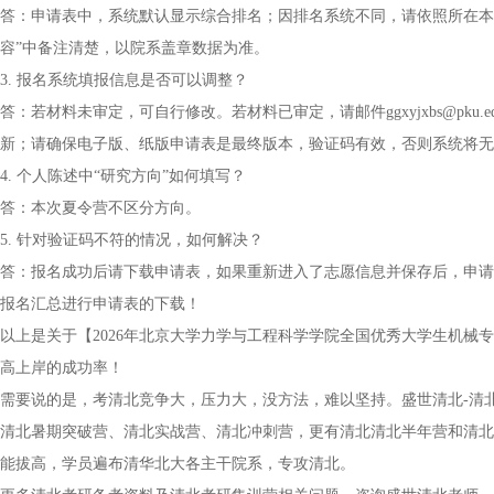
答：申请表中，系统默认显示综合排名；因排名系统不同，请依照所在本
容”中备注清楚，以院系盖章数据为准。
3. 报名系统填报信息是否可以调整？
答：若材料未审定，可自行修改。若材料已审定，请邮件ggxyjxbs@pku
新；请确保电子版、纸版申请表是最终版本，验证码有效，否则系统将无
4. 个人陈述中“研究方向”如何填写？
答：本次夏令营不区分方向。
5. 针对验证码不符的情况，如何解决？
答：报名成功后请下载申请表，如果重新进入了志愿信息并保存后，申请
报名汇总进行申请表的下载！
以上是关于【2026年北京大学力学与工程科学学院全国优秀大学生机械
高上岸的成功率！
需要说的是，考清北竞争大，压力大，没方法，难以坚持。盛世清北-清
清北暑期突破营、清北实战营、清北冲刺营，更有清北清北半年营和清北
能拔高，学员遍布清华北大各主干院系，专攻清北。