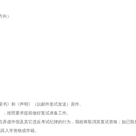
方向）
诺书》和《声明》（以邮件形式发送）原件。
），按照要求提前做好复试准备工作。
在弄虚作假及其它违反考试纪律的行为，我校将取消其复试资格；如已取
消其入学资格或学籍。