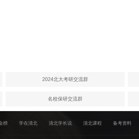
2024北大考研交流群
名校保研交流群
金榜
学在清北
清北学长说
清北课程
备考资料