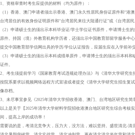
1、资格审查时考生应提供的材料（均为原件）：
（1）香港、澳门申请者须出示香港、澳门永久性居民身份证原件和“港
台湾居住的有效身份证明原件和“台湾居民来往大陆通行证”或《台湾居
（2）申请硕士生的须出示本科毕业证/学士学位证书原件，申请博士生
原件。持国（境）外教育机构学历者，还须出示中国教育部留学服务中心
提交中国教育部学信网出具的学历/学位认证报告，应届生应在入学前补
（3）申请硕士生的须出示本科成绩单原件，申请博士生的须出示本科和
证件。
2、考生须提前学习《国家教育考试违规处理办法》与《清华大学研究生
按院系要求以视频网络远程方式宣读或者提交《清华大学研究生招生复试
像存档。
3、未尽事宜参见《2025年清华大学招收香港、澳门、台湾地区研究生
以上是关于【2025年清华大学材料学院招收港澳台地区研究生综合考核
间，提高上岸的成功率！
需要说的是，考清北竞争大，压力大，没方法，难以坚持。盛世清北-清
清北暑期突破营、清北实战营、清北冲刺营，更有清北清北半年营和清北