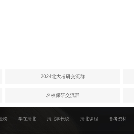
2024北大考研交流群
名校保研交流群
金榜
学在清北
清北学长说
清北课程
备考资料