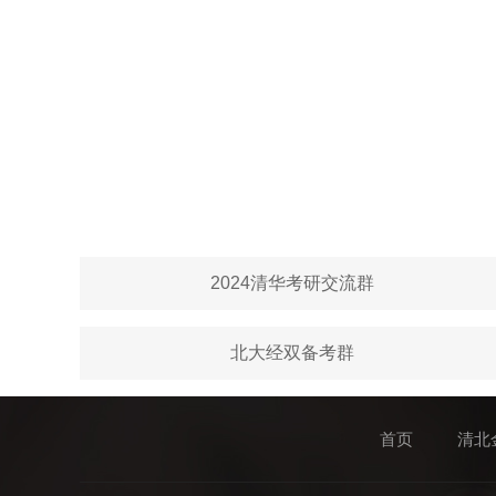
2024清华考研交流群
北大经双备考群
首页
清北