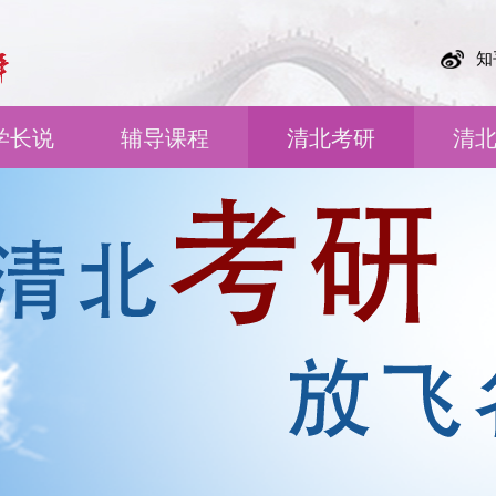
知
学长说
辅导课程
清北考研
清