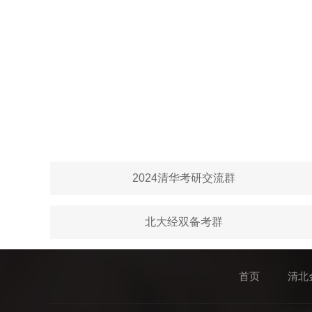
2024清华考研交流群
北大经双备考群
首页
清北