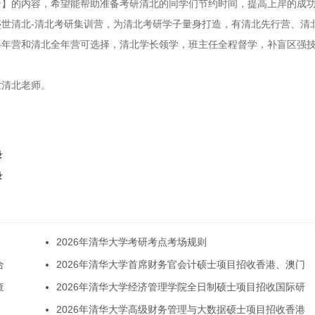
目录】的内容，希望能帮助准备考研清北的同学们节约时间，提高上岸的成
世清北-清北考研集训营，为清北考研学子量身打造，有清北先行营、清
半年营和清北全年营可选择，清北学长领学，班主任全程督学，补盲区强
世清北老师。
录
录
2026年清华大学考研考点考场规则
合
2026年清华大学首席财务官会计硕士项目招收香港、澳门
查
2026年清华大学经济管理学院全日制硕士项目招收国际研
2026年清华大学高级财务管理与大数据硕士项目招收香港