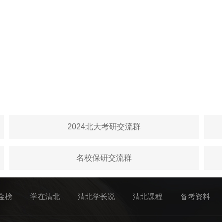
2024北大考研交流群
名校保研交流群
金榜
学在清北
清北学长说
清北课程
备考资料