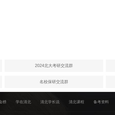
2024北大考研交流群
名校保研交流群
金榜
学在清北
清北学长说
清北课程
备考资料