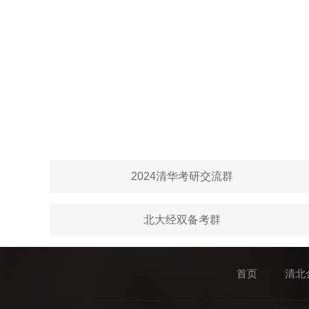
2024清华考研交流群
北大经双备考群
首页
清北