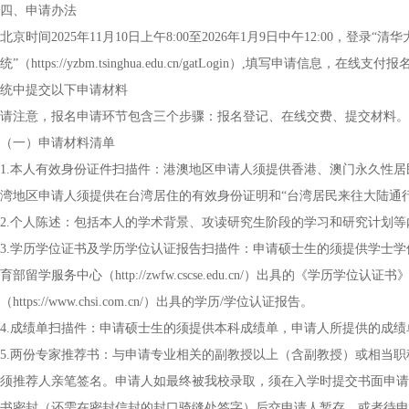
四、申请办法
北京时间2025年11月10日上午8:00至2026年1月9日中午12:00，登
统”（https://yzbm.tsinghua.edu.cn/gatLogin）,填写
统中提交以下申请材料
请注意，报名申请环节包含三个步骤：报名登记、在线交费、提交材料。
（一）申请材料清单
1.本人有效身份证件扫描件：港澳地区申请人须提供香港、澳门永久性居
湾地区申请人须提供在台湾居住的有效身份证明和“台湾居民来往大陆通
2.个人陈述：包括本人的学术背景、攻读研究生阶段的学习和研究计划
3.学历学位证书及学历学位认证报告扫描件：申请硕士生的须提供学士
育部留学服务中心（http://zwfw.cscse.edu.cn/）出具的《
（https://www.chsi.com.cn/）出具的学历/学位认证报告。
4.成绩单扫描件：申请硕士生的须提供本科成绩单，申请人所提供的成
5.两份专家推荐书：与申请专业相关的副教授以上（含副教授）或相当
须推荐人亲笔签名。申请人如最终被我校录取，须在入学时提交书面申请
书密封（还需在密封信封的封口骑缝处签字）后交申请人暂存，或者待申