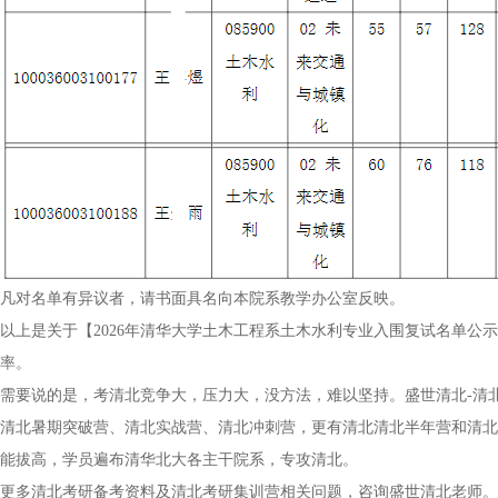
凡对名单有异议者，请书面具名向本院系教学办公室反映。
以上是关于【2026年清华大学土木工程系土木水利专业入围复试名单公
率。
需要说的是，考清北竞争大，压力大，没方法，难以坚持。盛世清北-清
清北暑期突破营、清北实战营、清北冲刺营，更有清北清北半年营和清北
能拔高，学员遍布清华北大各主干院系，专攻清北。
更多清北考研备考资料及清北考研集训营相关问题，咨询盛世清北老师。