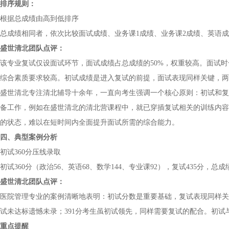
排序规则：
根据总成绩由高到低排序
总成绩相同者，依次比较面试成绩、业务课1成绩、业务课2成绩、英语
盛世清北团队点评：
该专业复试仅设面试环节，面试成绩占总成绩的50%，权重较高。面试时
综合素质要求较高。初试成绩是进入复试的前提，面试表现同样关键，两
盛世清北专注清北辅导十余年，一直向考生强调一个核心原则：初试和复
备工作，例如在盛世清北的清北营课程中，就已穿插复试相关的训练内容
的状态，难以在短时间内全面提升面试所需的综合能力。
四、典型案例分析
初试360分压线录取
初试360分（政治56、英语68、数学144、专业课92），复试435分，总成
盛世清北团队点评：
医院管理专业的案例清晰地表明：初试分数是重要基础，复试表现同样关
试未达标遗憾未录；391分考生虽初试领先，同样需要复试的配合。初
重点提醒