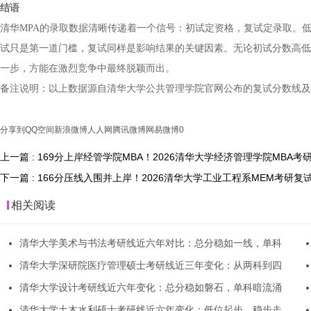
结语
清华MPA的录取数据清晰传递着一个信号：初试定资格，复试定录取。
试只是第一道门槛，复试同样是影响结果的关键因素。无论初试分数高低
一步，方能在激烈竞争中最终脱颖而出。
备注说明：以上数据源自清华大学公共管理学院官网公布的复试分数线及
分享到
QQ空间
新浪微博
人人网
腾讯微博
网易微博
0
上一篇 : 169分上岸经管学院MBA！2026清华大学经济管理学院MBA
下一篇 : 166分压线入围并上岸！2026清华大学工业工程系MEM考研
相关阅读
清华大学美术与书法考研线近六年对比：总分稳如一线，单科
清华大学深研院医疗管理硕士考研线近三年变化：从两科到四
清华大学设计考研线近六年变化：总分稳如磐石，单科暗流涌
清华大学土木水利硕士考研线近六年变化：低位起步，稳步走