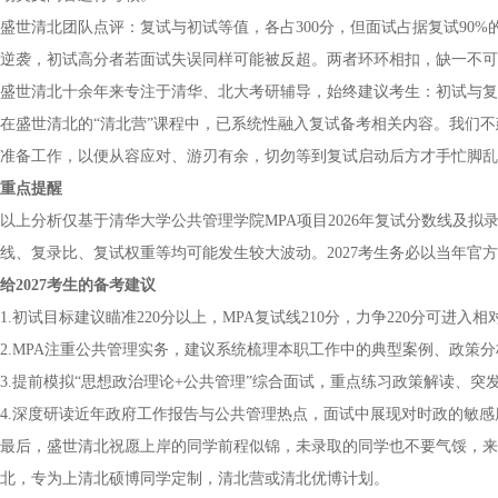
盛世清北团队点评：复试与初试等值，各占300分，但面试占据复试90
逆袭，初试高分者若面试失误同样可能被反超。两者环环相扣，缺一不可
盛世清北十余年来专注于清华、北大考研辅导，始终建议考生：初试与复
在盛世清北的“清北营”课程中，已系统性融入复试备考相关内容。我们
准备工作，以便从容应对、游刃有余，切勿等到复试启动后方才手忙脚乱
重点提醒
以上分析仅基于清华大学公共管理学院MPA项目2026年复试分数线及
线、复录比、复试权重等均可能发生较大波动。2027考生务必以当年官
给2027考生的备考建议
1.初试目标建议瞄准220分以上，MPA复试线210分，力争220分可进
2.MPA注重公共管理实务，建议系统梳理本职工作中的典型案例、政策分
3.提前模拟“思想政治理论+公共管理”综合面试，重点练习政策解读、突
4.深度研读近年政府工作报告与公共管理热点，面试中展现对时政的敏
最后，盛世清北祝愿上岸的同学前程似锦，未录取的同学也不要气馁，来
北，专为上清北硕博同学定制，清北营或清北优博计划。