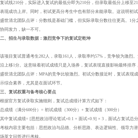
复试线210分，实际进入复试的最低分即为210分，但录取最低分上移至2
表现成功上岸。同时，初试更高分考生中也有部分未能录取。这说明初试
盛世清北团队点评：分数线是基础门槛，但实际录取分数往往更高。1分
协同发力，缺一不可。
二、招生与录取数据：激烈竞争下的复试定乾坤
该项目复试普通考生282人，录取161人，录取率约57%，竞争较为激烈。复
沿上移1分。这意味着初试成绩只是入场券，复试表现直接影响最终排序
盛世清北团队点评：MPA的竞争比较激烈。初试分数接近时，复试表现
示综合素养，尤其是在面试环节。
三、复试权重与备考核心要点
根据官方复试录取实施细则，复试总成绩计算方式如下：
总成绩（满分600分）= 初试成绩（300分）+ 复试成绩（300分）
其中复试成绩= [思想政治理论笔试×0.1 + 面试×0.9] × 3，面试占复试
考核内容主要包括：思想政治与品德、分析思路、表达逻辑性、领导力潜
场英文问答进行考核。