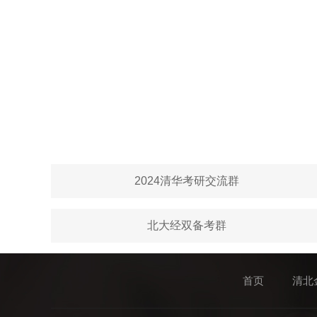
2024清华考研交流群
北大经双备考群
首页
清北