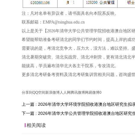
注：凡对名单有异议者，请书面具名向本院系反映。
联系邮箱：EMPA@tsinghua.edu.cn
以上是关于【2026年清华大学公共管理学院招收港澳台地区
希望能帮助准备考研清北的同学们节约时间，提高上岸的成
需要说的是，考清北竞争大，压力大，没方法，难以坚持。盛
清北暑期突破营、清北实战营、清北冲刺营，更有清北清北
能拔高，学员遍布清华北大各主干院系，专攻清北。
更多清北考研备考资料及清北考研集训营相关问题，咨询盛
分享到
QQ空间
新浪微博
人人网
腾讯微博
网易微博
0
上一篇 : 2026年清华大学环境学院招收港澳台地区研究生拟
下一篇 : 2026年清华大学公共管理学院招收港澳台地区研
相关阅读