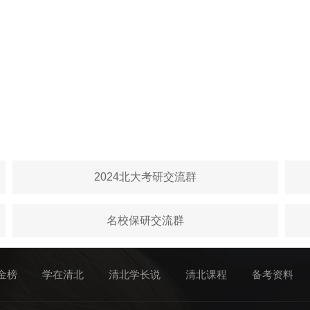
2024北大考研交流群
名校保研交流群
金榜
学在清北
清北学长说
清北课程
备考资料