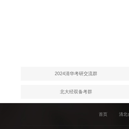
2024清华考研交流群
北大经双备考群
首页
清北