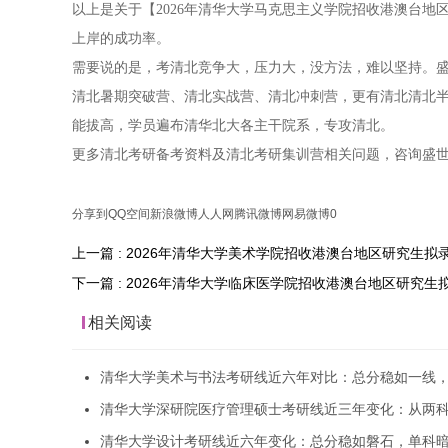
以上是关于【2026年清华大学马克思主义学院招收港澳台
上岸的成功率。
需要说的是，考清北竞争大，压力大，没方法，难以坚持。盛
清北暑期突破营、清北实战营、清北冲刺营，更有清北清北
能拔高，学员遍布清华北大各主干院系，专攻清北。
更多清北考研备考资料及清北考研集训营相关问题，咨询盛
分享到
QQ空间
新浪微博
人人网
腾讯微博
网易微博
0
上一篇 : 2026年清华大学美术学院招收港澳台地区研究生拟
下一篇 : 2026年清华大学临床医学院招收港澳台地区研究
相关阅读
清华大学美术与书法考研线近六年对比：总分稳如一线
清华大学深研院医疗管理硕士考研线近三年变化：从两
清华大学设计考研线近六年变化：总分稳如磐石，单科