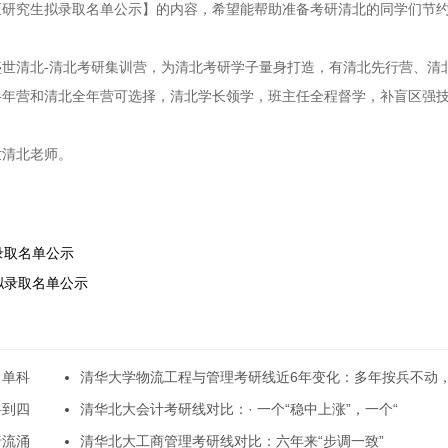
地区研究生拟录取名单公示】的内容，希望能帮助准备考研清北的同学们节
世清北-清北考研集训营，为清北考研学子量身打造，有清北先行营、清
半年营和清北全年营可选择，清北学长领学，班主任全程督学，补盲区强
世清北老师。
录取名单公示
生拟录取名单公示
，单科
清华大学物流工程与管理考研线近6年变化：多年按兵不动
科到四
清华北大会计考研线对比：· 一个“稳中上涨”，一个“
暗流涌
清华北大工商管理考研线对比：六年来“步调一致”