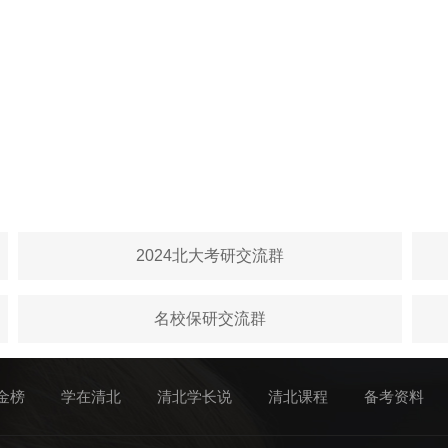
2024北大考研交流群
名校保研交流群
金榜
学在清北
清北学长说
清北课程
备考资料