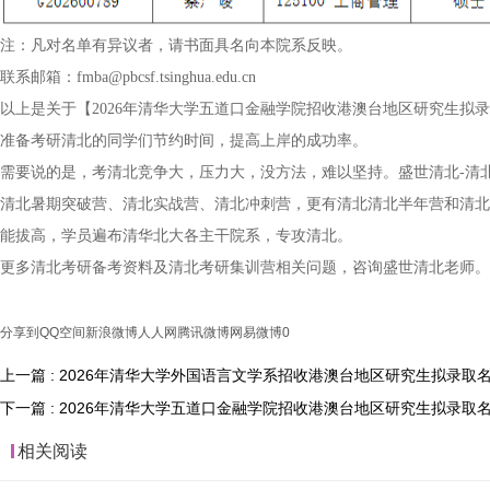
注：凡对名单有异议者，请书面具名向本院系反映。
联系邮箱：fmba@pbcsf.tsinghua.edu.cn
以上是关于【2026年清华大学五道口金融学院招收港澳台地区研究生拟
准备考研清北的同学们节约时间，提高上岸的成功率。
需要说的是，考清北竞争大，压力大，没方法，难以坚持。盛世清北-清
清北暑期突破营、清北实战营、清北冲刺营，更有清北清北半年营和清北
能拔高，学员遍布清华北大各主干院系，专攻清北。
更多清北考研备考资料及清北考研集训营相关问题，咨询盛世清北老师。
分享到
QQ空间
新浪微博
人人网
腾讯微博
网易微博
0
上一篇 : 2026年清华大学外国语言文学系招收港澳台地区研究生拟录取
下一篇 : 2026年清华大学五道口金融学院招收港澳台地区研究生拟录取名单
相关阅读