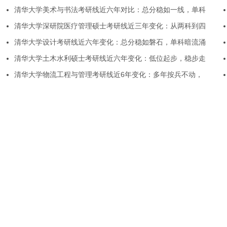
清华大学美术与书法考研线近六年对比：总分稳如一线，单科
清华大学深研院医疗管理硕士考研线近三年变化：从两科到四
清华大学设计考研线近六年变化：总分稳如磐石，单科暗流涌
清华大学土木水利硕士考研线近六年变化：低位起步，稳步走
清华大学物流工程与管理考研线近6年变化：多年按兵不动，