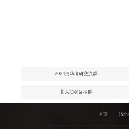
2024清华考研交流群
北大经双备考群
首页
清北