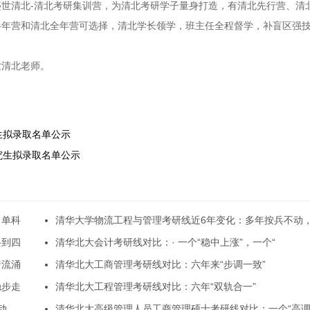
世清北-清北考研集训营，为清北考研学子量身打造，有清北先行营、清
半年营和清北全年营可选择，清北学长领学，班主任全程督学，补盲区强
世清北老师。
究生拟录取名单公示
研究生拟录取名单公示
，单科
清华大学物流工程与管理考研线近6年变化：多年按兵不动
科到四
清华北大会计考研线对比：· 一个“稳中上涨”，一个“
暗流涌
清华北大工商管理考研线对比：六年来“步调一致”
稳步走
清华北大工程管理考研线对比：六年“双轨合一”
动，
清华北大高级管理人员工商管理硕士考研线对比：一个“高