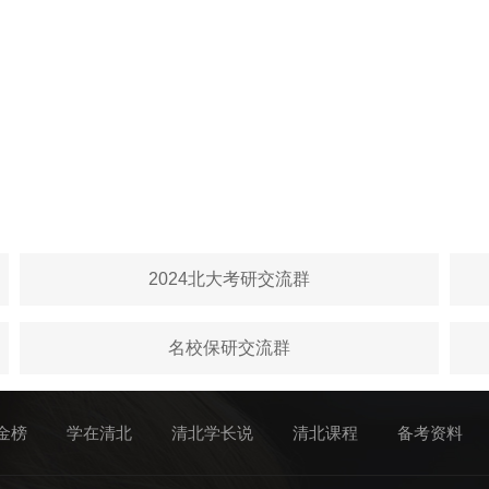
2024北大考研交流群
名校保研交流群
金榜
学在清北
清北学长说
清北课程
备考资料