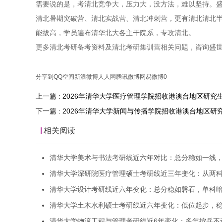
需要说的是，考清北竞争大，压力大，没方法，难以坚持。盛
清北暑期突破营、清北实战营、清北冲刺营，更有清北清北
能拔高，学员遍布清华北大各主干院系，专攻清北。
更多清北考研备考资料及清北考研集训营相关问题，咨询盛
分享到
QQ空间
新浪微博
人人网
腾讯微博
网易微博
0
上一篇 : 2026年清华大学医疗管理学院招收港澳台地区研
下一篇 : 2026年清华大学新闻与传播学院招收港澳台地区
相关阅读
清华大学美术与书法考研线近六年对比：总分稳如一线
清华大学深研院医疗管理硕士考研线近三年变化：从两
清华大学设计考研线近六年变化：总分稳如磐石，单科
清华大学土木水利硕士考研线近六年变化：低位起步，
清华大学物流工程与管理考研线近6年变化：多年按兵不