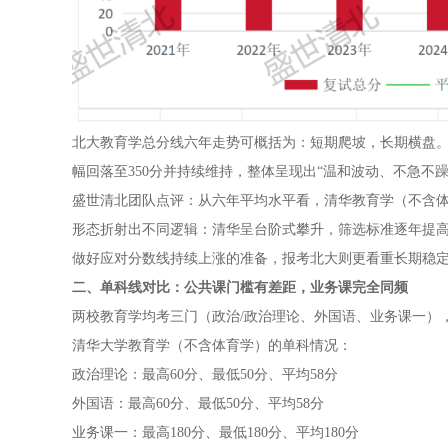
北大教育学总分线六年走势可概括为：短期爬坡，长期横盘。2021年
幅回落至350分并持续维持，整体呈现出“温和波动、不急不躁
盛世清北团队点评：从六年平均水平看，清华教育学（不含体育
形态折射出不同逻辑：清华呈台阶式攀升，筛选标准逐年提高；
做好应对分数线持续上涨的准备，报考北大则更看重长期稳
二、单科线对比：公共课门槛有差距，业务课完全同频
两校教育学均考三门（政治/政治理论、外国语、业务课一），
清华大学教育学（不含体育学）的单科情况：
政治理论：最高60分、最低50分、平均58分
外国语：最高60分、最低50分、平均58分
业务课一：最高180分、最低180分、平均180分