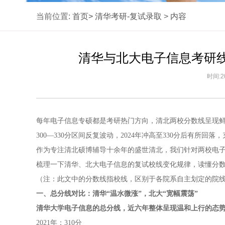
当前位置:
首页>
清华考研-复试录取
>
内容
清华与北大电子信息考研线
时间:2
每年电子信息专硕都是考研热门方向，清北两校分数线呈现鲜明
300—330分区间反复波动，2024年冲高至330分后有
作为专注清北硕博辅导十余年的盛世清北，我们针对两校电
梳理一下清华、北大电子信息的复试校线变化规律，读懂分
（注：此文中的分数线指校线，区别于各院系自主划定的院
一、总分线对比：清华“温水微涨”，北大“宽幅震荡”
清华大学电子信息的总分线，近六年整体呈现温和上行的态
2021年：310分