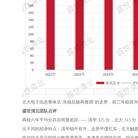
北大电子信息整体呈“先稳后扬再微调”的走势，前三年稳居300
盛世清北团队点评
两校六年平均分存在明显差距—— 清华 325 分，北大 31
出不同的招录特点：清华稳中有升，走势平缓扎实；北大触
线持续走高且院线分数普遍更高，备考务必脚踏实地、稳步