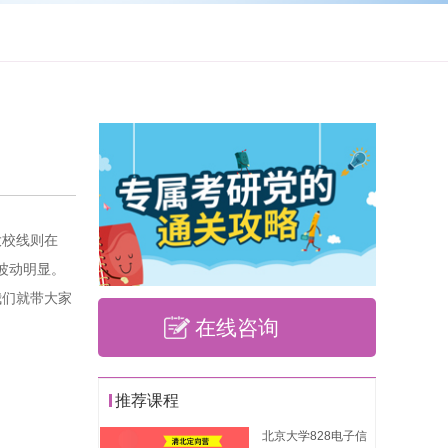
大校线则在
派波动明显。
我们就带大家
在线咨询
推荐课程
北京大学828电子信