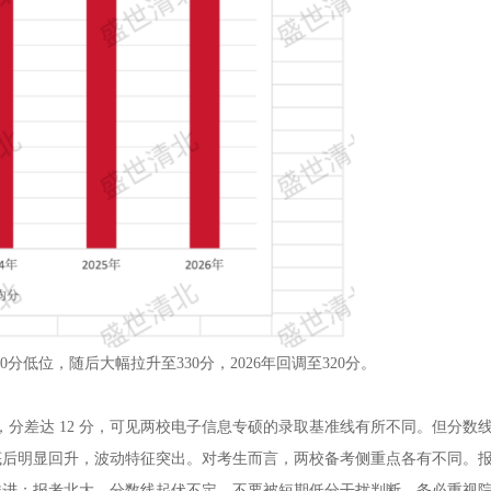
分低位，随后大幅拉升至330分，2026年回调至320分。
3 分，分差达 12 分，可见两校电子信息专硕的录取基准线有所不同。但分数
底后明显回升，波动特征突出。对考生而言，两校备考侧重点各有不同。
推进；报考北大，分数线起伏不定，不要被短期低分干扰判断，务必重视