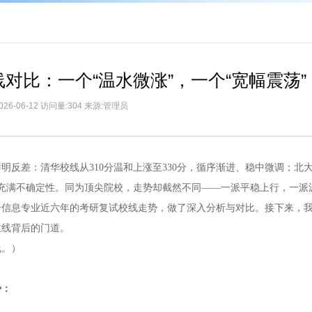
对比：一个“温水微涨”，一个“宽幅震荡”
026-06-12 访问量:304 来源:管理员
反差：清华校线从310分温和上涨至330分，循序渐进、稳中微调；北
所回落，充满不确定性。同为顶尖院校，走势却截然不同——一派平稳上行，一
子信息专业近六年的考研复试校线走势，做了深入分析与对比。接下来，
数线背后的门道。
线。）
势：