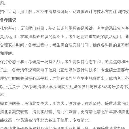
题。
招生计划：据了解，2025年清华深研院互动媒体设计与技术方向计划招收
备考建议
扎实基础：无论哪门科目，基础知识的掌握都是关键。考生需系统复习各
灵活运用：在掌握基础知识的基础上，考生还需注重知识的灵活运用。通
合理安排时间：备考过程中，考生需合理安排时间，确保各科目的复习都
和理解。
保持心态平和：考研是一场持久战，考生需保持心态平和，避免焦虑和压
总之，备考清华深研院电子信息（互动媒体设计与技术）专业硕士需要考
理安排时间并保持心态平和，才能在激烈的竞争中脱颖而出，成功考上心
以上是关于【26考研|清华大学深研院互动媒体设计与技术843考研参
率！
需要说的是，考清北竞争大，压力大，没方法，难以坚持。盛世清北-清
清北暑期突破营、清北实战营、清北冲刺营，更有清北清北半年营和清北
能拔高，学员遍布清华北大各主干院系，专攻清北。
更多清北考研备考资料及清北考研集训营相关问题，咨询盛世清北老师。