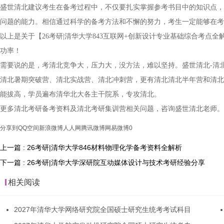
盛世清北建议考生在备考过程中，不仅要扎实掌握参考书目中的知识点，
问题的能力。相信通过科学的备考方法和不懈的努力，考生一定能够在考
以上是关于【26考研|清华大学843互联网+创新设计专业基础综合考
功率！
需要说的是，考清北竞争大，压力大，没方法，难以坚持。盛世清北-清
清北暑期突破营、清北实战营、清北冲刺营，更有清北清北半年营和清北
能拔高，学员遍布清华北大各主干院系，专攻清北。
更多清北考研备考资料及清北考研集训营相关问题，咨询盛世清北老师。
分享到
QQ空间
新浪微博
人人网
腾讯微博
网易微博
0
上一篇 : 26考研|清华大学846材料物理化学备考资料全解析
下一篇 : 26考研|清华大学深研院互动媒体设计与技术考研经验分享
相关阅读
2027年清华大学网络研究院全国硕士研究生统考考试科目