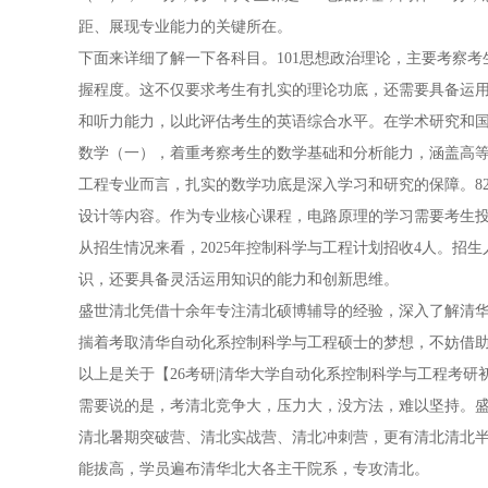
距、展现专业能力的关键所在。
下面来详细了解一下各科目。101思想政治理论，主要考察
握程度。这不仅要求考生有扎实的理论功底，还需要具备运用
和听力能力，以此评估考生的英语综合水平。在学术研究和国
数学（一），着重考察考生的数学基础和分析能力，涵盖高
工程专业而言，扎实的数学功底是深入学习和研究的保障。8
设计等内容。作为专业核心课程，电路原理的学习需要考生
从招生情况来看，2025年控制科学与工程计划招收4人。
识，还要具备灵活运用知识的能力和创新思维。
盛世清北凭借十余年专注清北硕博辅导的经验，深入了解清
揣着考取清华自动化系控制科学与工程硕士的梦想，不妨借
以上是关于【26考研|清华大学自动化系控制科学与工程考
需要说的是，考清北竞争大，压力大，没方法，难以坚持。盛
清北暑期突破营、清北实战营、清北冲刺营，更有清北清北
能拔高，学员遍布清华北大各主干院系，专攻清北。