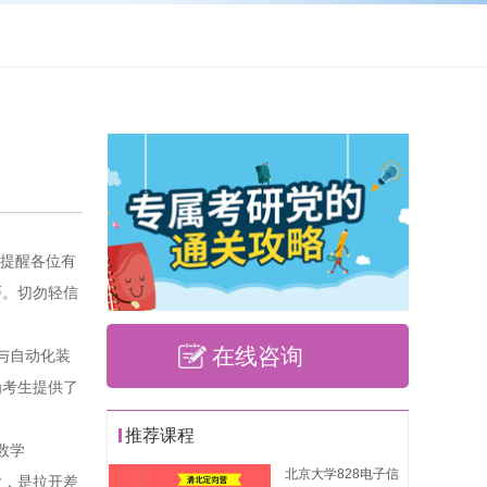
重提醒各位有
巧。切勿轻信
在线咨询
与自动化装
为考生提供了
推荐课程
数学
北京大学828电子信
大，是拉开差