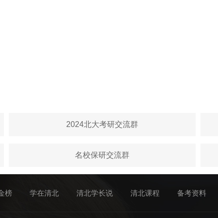
2024北大考研交流群
名校保研交流群
金榜
学在清北
清北学长说
清北课程
备考资料