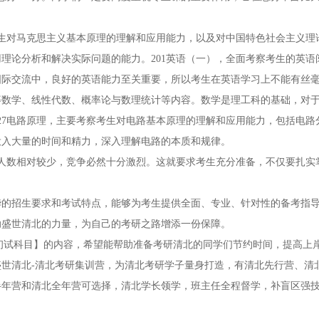
考生对马克思主义基本原理的理解和应用能力，以及对中国特色社会主义理
理论分析和解决实际问题的能力。201英语（一），全面考察考生的英语
际交流中，良好的英语能力至关重要，所以考生在英语学习上不能有丝毫懈
等数学、线性代数、概率论与数理统计等内容。数学是理工科的基础，对
27电路原理，主要考察考生对电路基本原理的理解和应用能力，包括电路
投入大量的时间和精力，深入理解电路的本质和规律。
招生人数相对较少，竞争必然十分激烈。这就要求考生充分准备，不仅要扎实
华的招生要求和考试特点，能够为考生提供全面、专业、针对性的备考指
助盛世清北的力量，为自己的考研之路增添一份保障。
研初试科目】的内容，希望能帮助准备考研清北的同学们节约时间，提高上
世清北-清北考研集训营，为清北考研学子量身打造，有清北先行营、清
半年营和清北全年营可选择，清北学长领学，班主任全程督学，补盲区强