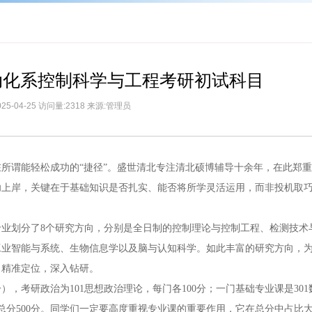
自动化系控制科学与工程考研初试科目
25-04-25 访问量:2318 来源:管理员
所谓能轻松成功的“捷径”。盛世清北专注清北硕博辅导十余年，在此郑
功上岸，关键在于基础知识是否扎实、能否将所学灵活运用，而非投机取
该专业划分了8个研究方向，分别是全日制的控制理论与控制工程、检测技术
工业智能与系统、生物信息学以及脑与认知科学。如此丰富的研究方向，
，精准定位，深入钻研。
，考研政治为101思想政治理论，每门各100分；一门基础专业课是301
分，总分500分。同学们一定要高度重视专业课的重要作用，它在总分中占比