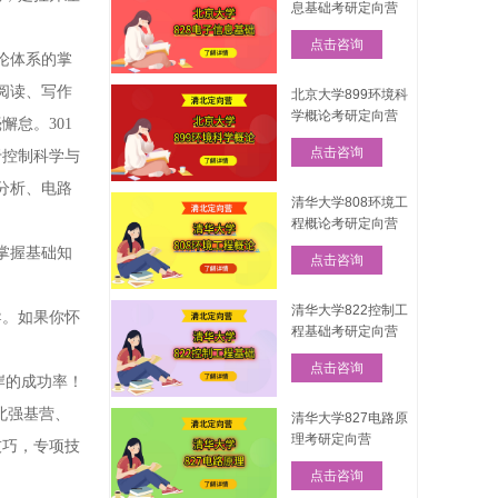
息基础考研定向营
点击咨询
论体系的掌
阅读、写作
北京大学899环境科
学概论考研定向营
怠。301
点击咨询
于控制科学与
分析、电路
清华大学808环境工
程概论考研定向营
掌握基础知
点击咨询
清华大学822控制工
导。如果你怀
程基础考研定向营
点击咨询
岸的成功率！
北强基营、
清华大学827电路原
理考研定向营
技巧，专项技
点击咨询