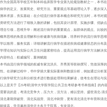
作为全国高等学校五年制本科临床医学专业第九轮规划教材之一，本书在
病学的定义、发展简史、研究方法、重要观点等基础理论入手，逐步深入
溯本求源，夯实基础：在介绍流行病学基本概念和研究方法时，本书对观
类研究方法进行了细致入微的讲解，包括其设计原理、实施步骤、优缺点
理念引领，思维升华：阐述流行病学的重要观点，如群体的观点、比较的
概率思维的角度去理解和分析健康与疾病现象，培养科学的流行病学思维
学以致用，服务实践：详细讲解流行病学在描述疾病或健康状态的分布及
学理论知识与实际公共卫生问题紧密结合，提高运用流行病学方法解决实
内容特点：权威编写，案例赋能
本书由流行病学领域的权威专家沈洪兵、齐秀英等联袂撰写，凭借深厚的
性。在讲解过程中，书中穿插大量实际案例和数据分析，例如通过分析某
行病学研究方法和分析技术进行数据处理和结果解读，使考生在理论与实
以上是关于【26考研|清华大学医学院公共卫生考研参考书单指南】的
需要说的是，考清北竞争大，压力大，没方法，难以坚持。盛世清北-清
清北暑期突破营、清北实战营、清北冲刺营，更有清北清北半年营和清北
能拔高，学员遍布清华北大各主干院系，专攻清北。