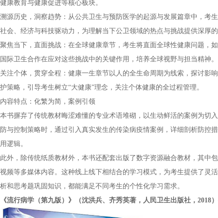
健康教育与健康促进等核心板块。
溯源历史，洞察趋势：从公共卫生与预防医学的起源与发展篇章中，考生
社会、经济与科技驱动力，为理解当下公卫领域的热点与挑战提供深厚的
聚焦当下，直面挑战：在全球健康章节，考生将直面全球性健康问题，如
国际卫生合作在应对这些挑战中的关键作用，培养全球视野与担当精神。
关注个体，贯穿全程：健康一生章节以人的全生命周期为线索，探讨影响
护策略，引导考生树立“大健康”理念，关注个体健康的全过程管理。
内容特点：化繁为简，案例引领
本书摒弃了传统教材晦涩难懂的专业术语堆砌，以生动鲜活的案例为切入
防与控制策略时，通过引入真实发生的传染病疫情案例，详细剖析防控措
用逻辑。
此外，除传统纸质教材外，本书还配套出版了数字资源融合教材，其中包
视频等多媒体内容。这种线上线下相结合的学习模式，为考生提供了灵活
析和思考题巩固知识，都能满足不同考生的个性化学习需求。
《流行病学（第九版）》（沈洪兵、齐秀英著，人民卫生出版社，2018