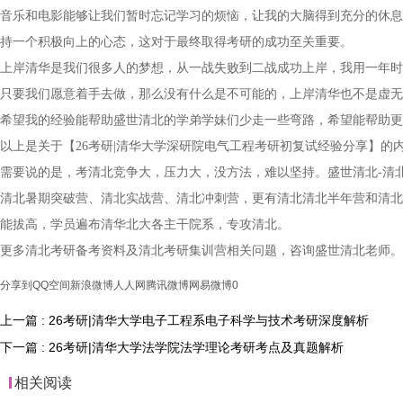
音乐和电影能够让我们暂时忘记学习的烦恼，让我的大脑得到充分的休息
持一个积极向上的心态，这对于最终取得考研的成功至关重要。
上岸清华是我们很多人的梦想，从一战失败到二战成功上岸，我用一年时
只要我们愿意着手去做，那么没有什么是不可能的，上岸清华也不是虚无
希望我的经验能帮助盛世清北的学弟学妹们少走一些弯路，希望能帮助更
以上是关于【26考研|清华大学深研院电气工程考研初复试经验分享】
需要说的是，考清北竞争大，压力大，没方法，难以坚持。盛世清北-清
清北暑期突破营、清北实战营、清北冲刺营，更有清北清北半年营和清北
能拔高，学员遍布清华北大各主干院系，专攻清北。
更多清北考研备考资料及清北考研集训营相关问题，咨询盛世清北老师。
分享到
QQ空间
新浪微博
人人网
腾讯微博
网易微博
0
上一篇 : 26考研|清华大学电子工程系电子科学与技术考研深度解析
下一篇 : 26考研|清华大学法学院法学理论考研考点及真题解析
相关阅读