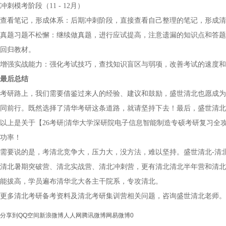
冲刺模考阶段（11 - 12月）
查看笔记，形成体系：后期冲刺阶段，直接查看自己整理的笔记，形成清
真题习题不松懈：继续做真题，进行应试提高，注意遗漏的知识点和答题
回归教材。
增强实战能力：强化考试技巧，查找知识盲区与弱项，改善考试的速度和
最后总结
考研路上，我们需要借鉴过来人的经验、建议和鼓励，盛世清北也愿成为
同前行。既然选择了清华考研这条道路，就请坚持下去！最后，盛世清北
以上是关于【26考研|清华大学深研院电子信息智能制造专硕考研复习
功率！
需要说的是，考清北竞争大，压力大，没方法，难以坚持。盛世清北-清
清北暑期突破营、清北实战营、清北冲刺营，更有清北清北半年营和清北
能拔高，学员遍布清华北大各主干院系，专攻清北。
更多清北考研备考资料及清北考研集训营相关问题，咨询盛世清北老师。
分享到
QQ空间
新浪微博
人人网
腾讯微博
网易微博
0