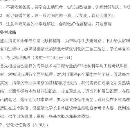
1、不要依赖答案，要学会主动思考，尝试自己做题，训练计算能力。毕
2、标记做错的题，隔一段时间再做一遍，反复刷，直到会做为止
3、注意常规问题的非常规解法，全程做好错题整理、好题整理
备考攻略
盛世清北10余年专注清北硕博辅导，为帮助考生少走弯路，下面给大家
复习过程中，参照盛世清北的清北考研集训营的三轮三阶法，学长将复习
1、考点梳理阶段（考前一年10月份-7月）
首先根据自己选择的海洋技术与工程专业的822控制科学与工程考试科
材，对知识点进行全面的梳理，对这门课程有个系统性的了解，弄清每本
其次，清华的专业课考察的基础知识很灵活，我们需要在通读之后去熟读
结，全面掌握每本教材的知识点，攻克重难点，适当的扩展知识面，在段
己的笔记。这个期间非常痛苦，要尽量避免钻牛角尖，遇到实在不容易理
所以在这个阶段，盛世清北学长非常建议考生能吃透参考书内容，做到准
础，强化训练思维，掌握一些基本概念和基本模型。
2、强化记忆阶段（8-10月）