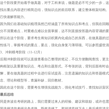
这个阶段要开始着手做真题，对于工科来说，做题是必不可少的一步，这
找出重点内容进行精简总结，强知识点的前后联系，建立整体框架结构。
己快速解答能力。
因为我们在基础知识梳理虽然已经涵盖了所有知识点和考点，但我在回顾
分不清重难点，对重难点难以全面掌握，达不到直接按答题内容背诵的要
所以在这个阶段，要求考生将知识积累内化成自己的东西，在做真题的过
性练习，掌握考试的重点，要点，强化自身复习薄弱项。可以参照盛世清
3、冲刺模考阶段（11-12月）
后期冲刺阶段就可以直接查看自己整理的笔记，不仅方便翻阅查找，更主
构框架以及重要知识点、考点和出题形式。不夸张的说，背到后面有时会
懈，要在做真题的过程中去进行应试提高，注意遗漏的知识点和答题模式
念、理论和模型等，查漏补缺，回归教材。
因此在这个阶段，需要考生增强实战能力，强化考试技巧，查找知识盲区
最后总结
同是奔波在考研的路上，我们需要过来人的经验、建议和鼓励，或许也需
因选择清华考研这条道路，既然选择了，那就请坚持下去！最后盛世清北