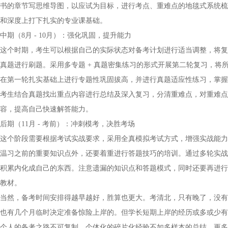
书的章节写思维导图，以应试为目标，进行考点、重难点的地毯式系统梳
和深度上打下扎实的专业课基础。
中期（8月 - 10月）：强化巩固，提升能力
这个时期，考生可以根据自己的实际状态对备考计划进行适当调整，将复
真题进行刷题。采用多专题 + 真题密集练习的形式开展第二轮复习，
在第一轮扎实基础上进行专题性巩固拔高，并进行真题适应性练习，掌握
考生结合真题找出重点内容进行总结及深入复习，分清重难点，对重难点
容，提高自己快速解答能力。
后期（11月 - 考前）：冲刺模考，决胜考场
这个阶段需要根据考试实战要求，采用全真模拟考试方式，增强实战能力
温习之前的重要知识点外，还要着重进行答题技巧的培训。通过多轮实战
积累内化成自己的东西。注意遗漏的知识点和答题模式，同时还要再进行
教材。
当然，备考时间安排得越早越好，胜算也更大。考清北，只有晚了，没有
也有几个月临时决定准备惊险上岸的。但学长短期上岸的经历或多或少有
个人的备考之路不可复制。个体化的碎片化经验不如多样本的总结，更多