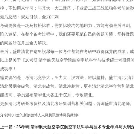
掉，不如用来学习；与其大一大二迷茫，毕业后二战三战孤独备考前途渺
最后总结：规划引领，全力冲刺
考研更像是一场马拉松比赛，需要比较均匀地用力，方能有劲最后冲刺。
陷入迷茫。在整个备考过程中，我们还要规范自己的答题习惯，坚持做题
的问题所在并且全力解决。
最后，盛世清北在这里祝愿每一位考生都能在考研中取得优异的成绩，成
以上是关于【26考研|清华航天航空学院航空宇航科学与技术硕士考研
成功率！
需要说的是，考清北竞争大，压力大，没方法，难以坚持。盛世清北-清
清北暑期突破营、清北实战营、清北冲刺营，更有清北清北半年营和清北
能拔高，学员遍布清华北大各主干院系，专攻清北。
更多清北考研备考资料及清北考研集训营相关问题，咨询盛世清北老师。
分享到
QQ空间
新浪微博
人人网
腾讯微博
网易微博
0
上一篇 : 26考研|清华航天航空学院航空宇航科学与技术专业考点与大纲