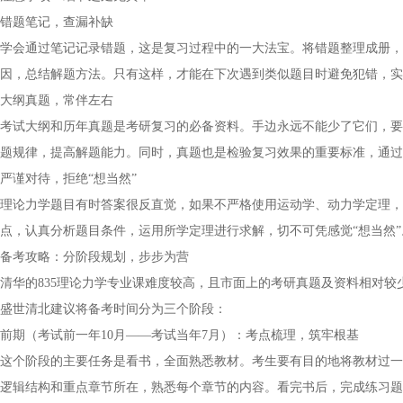
错题笔记，查漏补缺
学会通过笔记记录错题，这是复习过程中的一大法宝。将错题整理成册，
因，总结解题方法。只有这样，才能在下次遇到类似题目时避免犯错，实
大纲真题，常伴左右
考试大纲和历年真题是考研复习的必备资料。手边永远不能少了它们，要
题规律，提高解题能力。同时，真题也是检验复习效果的重要标准，通过
严谨对待，拒绝“想当然”
理论力学题目有时答案很反直觉，如果不严格使用运动学、动力学定理，
点，认真分析题目条件，运用所学定理进行求解，切不可凭感觉“想当然”
备考攻略：分阶段规划，步步为营
清华的835理论力学专业课难度较高，且市面上的考研真题及资料相对
盛世清北建议将备考时间分为三个阶段：
前期（考试前一年10月——考试当年7月）：考点梳理，筑牢根基
这个阶段的主要任务是看书，全面熟悉教材。考生要有目的地将教材过一
逻辑结构和重点章节所在，熟悉每个章节的内容。看完书后，完成练习题