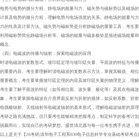
电势与电势的微分方程、静电场的能量与力、磁矢势与磁标势以及磁场的
计算及电势的微分方程，理解电势与电场强度的关系。静电场的能量与力
力的性质及计算方法。磁矢势与磁标势是分析静磁场的重要工具，考生要
利用磁标势简化静磁场分析等。磁场的能量与磁多极矩是描述磁场能量和
概念。
（四）电磁波的传播与辐射：探索电磁波的应用
时谐电磁波的复数形式、坡印廷定理与坡印廷矢量、平面波的特征与传播
的重要内容。考生要理解时谐电磁波的复数表示方法，掌握其幅值、相位
重要概念，考生要掌握坡印廷定理的内容及坡印廷矢量的物理意义，理解
考生要了解平面波的特征（如等相位面、波矢量、极化等）及其在电磁波
象，考生要掌握电磁波在介质界面反射与折射的规律，如反射系数、折射
电偶极辐射、天线辐射等电磁波辐射的基本形式，理解电磁波辐射的原理
考研之路充满挑战，但只要考生能够精准把握考点，制定科学的备考计划
脱颖而出，实现自己的考研梦想。盛世清北愿与每一位考生携手共进，用
以上是关于【26考研|清华电子工程系830电子信息科学专业基础考研