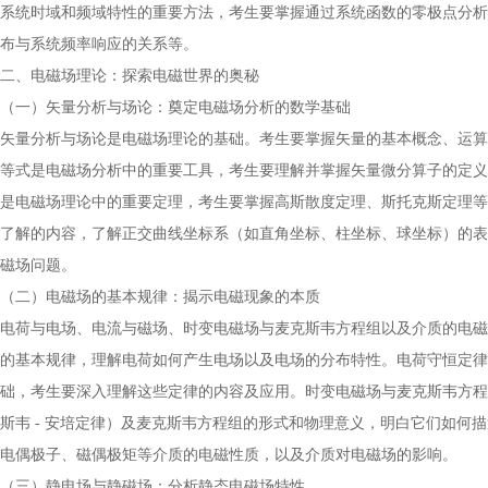
系统时域和频域特性的重要方法，考生要掌握通过系统函数的零极点分析
布与系统频率响应的关系等。
二、电磁场理论：探索电磁世界的奥秘
（一）矢量分析与场论：奠定电磁场分析的数学基础
矢量分析与场论是电磁场理论的基础。考生要掌握矢量的基本概念、运算
等式是电磁场分析中的重要工具，考生要理解并掌握矢量微分算子的定义
是电磁场理论中的重要定理，考生要掌握高斯散度定理、斯托克斯定理等
了解的内容，了解正交曲线坐标系（如直角坐标、柱坐标、球坐标）的表
磁场问题。
（二）电磁场的基本规律：揭示电磁现象的本质
电荷与电场、电流与磁场、时变电磁场与麦克斯韦方程组以及介质的电磁
的基本规律，理解电荷如何产生电场以及电场的分布特性。电荷守恒定律、
础，考生要深入理解这些定律的内容及应用。时变电磁场与麦克斯韦方程
斯韦 - 安培定律）及麦克斯韦方程组的形式和物理意义，明白它们如何
电偶极子、磁偶极矩等介质的电磁性质，以及介质对电磁场的影响。
（三）静电场与静磁场：分析静态电磁场特性