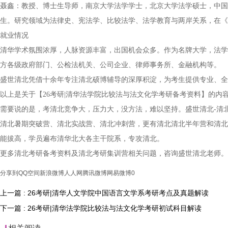
聂鑫：教授、博士生导师，南京大学法学学士，北京大学法学硕士，中国
生。研究领域为法律史、宪法学、比较法学、法学教育与两岸关系，在《
就业情况
清华学术氛围浓厚，人脉资源丰富，出国机会众多。作为名牌大学，法学
方各级政府部门、公检法机关、公司企业、律师事务所、金融机构等。
盛世清北凭借十余年专注清北硕博辅导的深厚积淀，为考生提供专业、全
以上是关于【26考研|清华法学院比较法与法文化学考研备考资料】的
需要说的是，考清北竞争大，压力大，没方法，难以坚持。盛世清北-清
清北暑期突破营、清北实战营、清北冲刺营，更有清北清北半年营和清北
能拔高，学员遍布清华北大各主干院系，专攻清北。
更多清北考研备考资料及清北考研集训营相关问题，咨询盛世清北老师。
分享到
QQ空间
新浪微博
人人网
腾讯微博
网易微博
0
上一篇 : 26考研|清华人文学院中国语言文学系考研考点及真题解读
下一篇 : 26考研|清华法学院比较法与法文化学考研初试科目解读