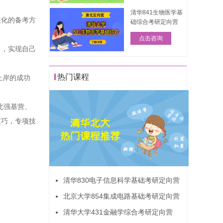
清华841生物医学基
性化的备考方
础综合考研定向营
点击咨询
出，实现自己
热门课程
上岸的成功
北强基营、
技巧，专项技
清华830电子信息科学基础考研定向营
北京大学854集成电路基础考研定向营
清华大学431金融学综合考研定向营