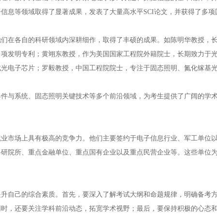
信息等领域取得了显著成果，发表了大量高水平SCI论文，并获得了多项
他们在各自的科研领域内深耕细作，取得了丰硕的成果。如陈明华教授，
多项发明专利；黄翊东教授，作为美国国家工程院外籍院士，长期致力于
成光电子芯片；罗毅教授，中国工程院院士，专注于固态照明、氮化镓基
器件与系统、固态照明关键技术等多个前沿领域，为考生提供了广阔的学
就业市场上具有极高的竞争力。他们主要签约于电子信息行业、军工单位
科研院所、重点金融单位、重点国有企业以及重点民营企业等。这些单位
提升自己的综合素质。首先，要深入了解考试大纲和命题规律，明确备考
同时，还要关注学科前沿动态，拓宽学术视野；最后，要保持积极的心态