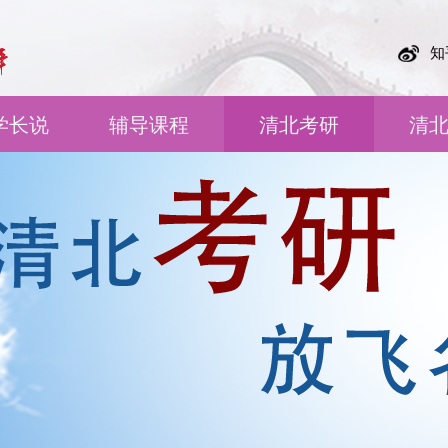
知
学长说
辅导课程
清北考研
清