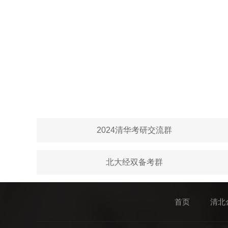
2024清华考研交流群
北大经双备考群
首页
清北