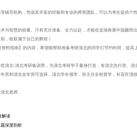
北等辅导机构，凭借其丰富的经验和专业的师资团队，可以为考生提供个
学术与智慧的较量。只有充分准备、全力以赴，才能在这场角逐中脱颖而
直前，收获属于自己的辉煌！
备考资料指南】的内容，希望能帮助准备考研清北的同学们节约时间，提高
世清北-清北考研集训营，为清北考研学子量身打造，有清北先行营、清
半年营和清北全年营可选择，清北学长领学，班主任全程督学，补盲区强
世清北老师。
目解读
真题深度剖析