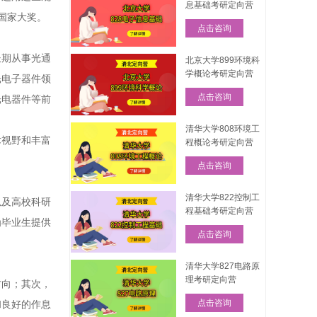
息基础考研定向营
国家大奖。
点击咨询
长期从事光通
北京大学899环境科
学概论考研定向营
光电子器件领
点击咨询
光电器件等前
清华大学808环境工
术视野和丰富
程概论考研定向营
点击咨询
清华大学822控制工
以及高校科研
程基础考研定向营
为毕业生提供
点击咨询
清华大学827电路原
理考研定向营
方向；其次，
点击咨询
和良好的作息