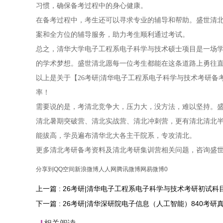
习惯，确保备考过程中的身心健康。
在备考过程中，考生还可以寻求专业的辅导和帮助。盛世清
案和全方位的辅导服务，助力考生顺利通过考试。
总之，清华大学电子工程系电子科学与技术硕士项目是一场
的学术梦想。盛世清北愿每一位考生都能在这条道路上勇往
以上是关于【26考研|清华电子工程系电子科学与技术考研
率！
需要说的是，考清北竞争大，压力大，没方法，难以坚持。盛
清北暑期突破营、清北实战营、清北冲刺营，更有清北清北
能拔高，学员遍布清华北大各主干院系，专攻清北。
更多清北考研备考资料及清北考研集训营相关问题，咨询盛
分享到
QQ空间
新浪微博
人人网
腾讯微博
网易微博
0
上一篇 : 26考研|清华电子工程系电子科学与技术考研初试科
下一篇 : 26考研|清华深研院电子信息（人工智能）840考研