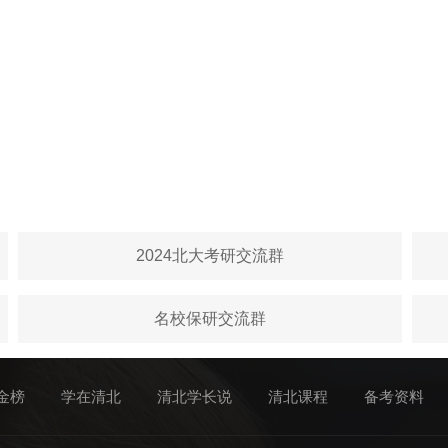
2024北大考研交流群
名校保研交流群
金榜
学在清北
清北学长说
清北课程
备考资料