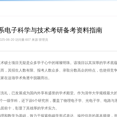
程系电子科学与技术考研备考资料指南
025-06-20 访问量:607 来源:管理员
技术硕士项目无疑是众多学子心中的璀璨明珠。该项目以其深厚的学术底
然而，其招生人数有限、报考人数众多、录取分数高企的特点，也使得竞
大家在这场学术角逐中脱颖而出。
风雨洗礼，已发展成为国内外享有盛誉的学术殿堂。作为清华大学规模最大
两个一级学科，还下设6个研究所，覆盖了物理电子学、光电子学、电路与
稳居前十，彰显了其雄厚的学术实力。
物理和数学为基础，致力于探索电磁学形式表达、操控信息的基本规律，