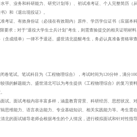
语水平、业务和科研能力、研究计划等）、初试准考证、个人完整简历（
准书》和《退出现役证》。
试准考证、有效身份证（必须在有效期内）原件、学历学位证书（应届本
年限要求；对于“退役大学生士兵计划”考生，则需查验提交的相关证明材
料（含成绩单）一律不予退还。盛世清北提醒考生，务必认真准备资格审
室进行现场闭卷笔试。笔试科目为《工程物理综合》，考试时间为120分钟，满分1
和较强的解题能力。盛世清北可以为考生提供《工程物理综合》的复习资
绩。
进行现场面试。面试考核内容丰富多样，涵盖教育背景、科研经历、思想状况、
逻辑思维能力、语言表达能力、专业基础知识、相关实践能力等。考生需
世清北的面试辅导老师会根据考生的个人情况，进行模拟面试和针对性指