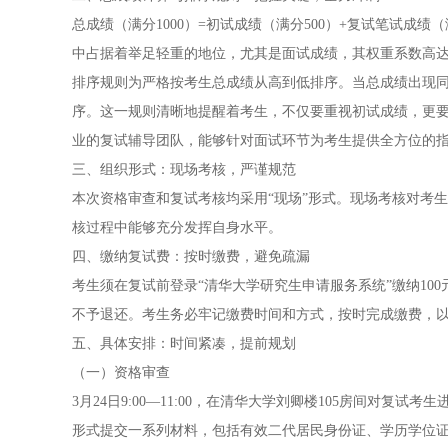
总成绩（满分1000）=初试成绩（满分500）+复试笔试成绩（
中占据着举足轻重的地位，尤其是面试成绩，其权重系数高达
排序规则为严格按考生总成绩从高到低排序。当总成绩出现同
序。这一规则清晰地提醒着考生，不仅要重视初试成绩，更
业的复试辅导团队，能够针对面试环节为考生提供全方位的
三、组织形式：现场考核，严谨规范
本次资格审查和复试考核均采用“现场”形式。现场考核对考
核过程中能够充分发挥自身水平。
四、缴纳复试费：按时缴费，避免疏漏
考生须在复试前登录“清华大学研究生申请服务系统”缴纳1
不予退还。考生务必牢记缴费时间和方式，按时完成缴费，
五、具体安排：时间紧凑，提前规划
（一）资格审查
3月24日9:00—11:00，在清华大学刘卿楼105房间对
形式提交一系列材料，包括有效二代居民身份证、学历学位