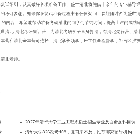
了解复试细则，认真做好各项准备工作。盛世清北将凭借十余年的专业辅导
己的考研梦想。如果你在复试准备过程中有任何疑问，欢迎随时咨询盛世
攻略】的内容，希望能帮助准备考研清北的同学们节约时间，提高上岸的成功
世清北-清北考研集训营，为清北考研学子量身打造，有清北先行营、清
半年营和清北全年营可选择，清北学长领学，班主任全程督学，补盲区强
世清北老师。
析
目
2027年清华大学工业工程系硕士招生专业及自命题科目调
专
清华大学826改考408，复习来不及，推荐哪家辅导机构