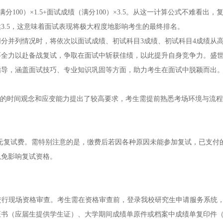
满分100）×1.5+面试成绩（满分100）×3.5。从这一计算公式不难看出
3.5，这意味着面试表现将极大程度地影响考生的最终排名。
分并列情况时，将依次以面试成绩、初试科目3成绩、初试科目4成绩从
要全力以赴备战复试，争取在面试中斩获佳绩，以此提升自身竞争力。盛
指导，涵盖面试技巧、专业知识巩固等方面，助力考生在面试中脱颖而出
生的时间观念和应变能力提出了较高要求，考生需提前熟悉考场环境与流
00元复试费。需特别注意的是，缴费后若因各种原因未能参加复试，已支付
以免影响复试资格。
复试考生进行现场资格审查。考生需在资格审查前，登录我校研究生申请服务系统
证书（应届生提供学生证）、大学期间成绩单原件或档案中成绩单复印件