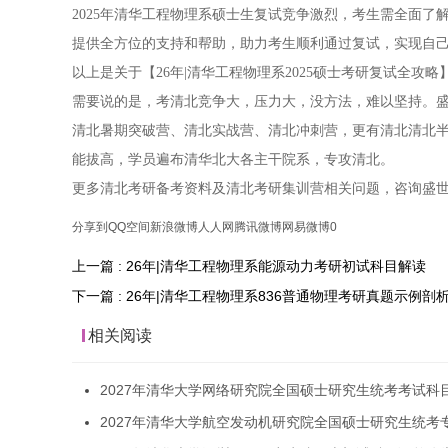
2025年清华工程物理系硕士生复试竞争激烈，考生需全面
提供全方位的支持和帮助，助力考生顺利通过复试，实现自
以上是关于【26年|清华工程物理系2025硕士考研复试全
需要说的是，考清北竞争大，压力大，没方法，难以坚持。盛
清北暑期突破营、清北实战营、清北冲刺营，更有清北清北
能拔高，学员遍布清华北大各主干院系，专攻清北。
更多清北考研备考资料及清北考研集训营相关问题，咨询盛
分享到
QQ空间
新浪微博
人人网
腾讯微博
网易微博
0
上一篇 : 26年|清华工程物理系能源动力考研初试科目解读
下一篇 : 26年|清华工程物理系836普通物理考研真题示例剖
相关阅读
2027年清华大学网络研究院全国硕士研究生统考考试科
2027年清华大学航空发动机研究院全国硕士研究生统考