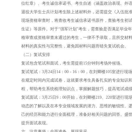
位红章）、考生诚信承诺书、考生自述（涵盖政治表现、外
退役大学生士兵计划考生除上述材料外，还需提交《入伍批
现场资格审查时，将查收考生诚信承诺书原件，查验考生初
生证）等原件。对于“强军计划”考生，需查验是否满足毕业
格审查或资格审查未通过的考生，一律不予录取，且所交材
材料的真实性与完整性，避免因材料问题而错失复试机会。
（二）复试安排
复试包含笔试和面试，考生需提前15分钟到考场外候场。
复试笔试：3月24日14：00 - 16：00，在刘卿楼105
在规定时间内完成试卷，这就要求考生具备扎实的专业知识
程，帮助考生系统梳理知识点，掌握解题技巧，提高笔试成
复试面试：3月25日9：00开始，在刘卿楼219、220室
动态的了解以及在本专业领域发展的潜力、思维的敏锐性、
己的经历和能力进行全面梳理，准备好相关问题的回答。盛
提升面试表现。
六、注意事项：全面准备，展现风采