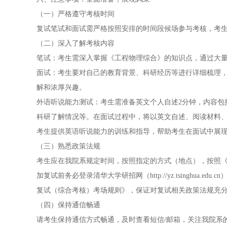
（一）严格遵守考核时间
复试笔试和面试需严格按照安排的时间段候场参与考核，考
（二）深入了解考核内容
笔试：考生需深入掌握《工程物理综合》的知识点，通过大
面试：考生要对自己的教育背景、科研经历等进行详细梳理
解和浓厚兴趣。
外语听说能力测试：考生需准备英文个人自述2分钟，内容包
科研了解情况等。在面试过程中，将以英文自述、阅读材料
考生提供英语听说能力的训练和指导，帮助考生在面试中展
（三）熟悉政策法规
考生应在我院系规定时间，按照指定的方式（地点），按照
加复试前务必登录清华大学研招网（
http://yz.tsinghua.edu.cn
复试（综合考核）考场规则》，保证对复试相关政策法规充
（四）保持通信畅通
请考生保持通信方式畅通，及时查看短信/邮箱，关注我院系