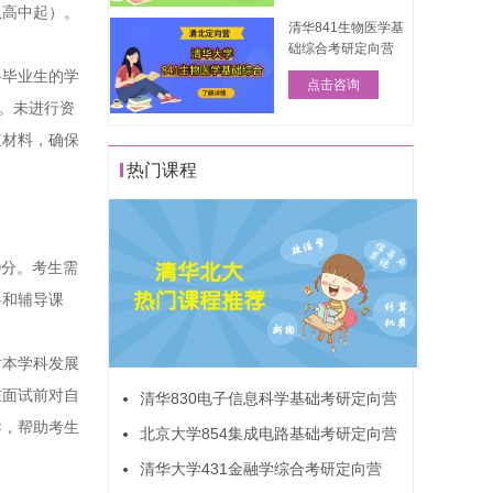
从高中起）。
清华841生物医学基
础综合考研定向营
科毕业生的学
点击咨询
料。未进行资
查材料，确保
热门课程
00分。考生需
料和辅导课
对本学科发展
在面试前对自
清华830电子信息科学基础考研定向营
导，帮助考生
北京大学854集成电路基础考研定向营
清华大学431金融学综合考研定向营