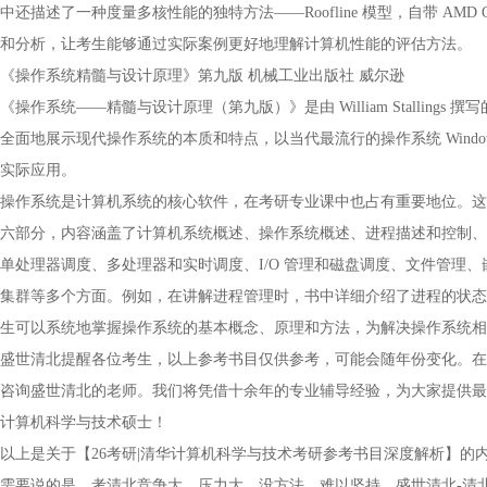
中还描述了一种度量多核性能的独特方法——Roofline 模型，自带 AMD Opteron X4
和分析，让考生能够通过实际案例更好地理解计算机性能的评估方法。
《操作系统精髓与设计原理》第九版 机械工业出版社 威尔逊
《操作系统——精髓与设计原理（第九版）》是由 William Stalli
全面地展示现代操作系统的本质和特点，以当代最流行的操作系统 Windows 
实际应用。
操作系统是计算机系统的核心软件，在考研专业课中也占有重要地位。这
六部分，内容涵盖了计算机系统概述、操作系统概述、进程描述和控制、
单处理器调度、多处理器和实时调度、I/O 管理和磁盘调度、文件管理
集群等多个方面。例如，在讲解进程管理时，书中详细介绍了进程的状态
生可以系统地掌握操作系统的基本概念、原理和方法，为解决操作系统相
盛世清北提醒各位考生，以上参考书目仅供参考，可能会随年份变化。在
咨询盛世清北的老师。我们将凭借十余年的专业辅导经验，为大家提供最
计算机科学与技术硕士！
以上是关于【26考研|清华计算机科学与技术考研参考书目深度解析】
需要说的是，考清北竞争大，压力大，没方法，难以坚持。盛世清北-清