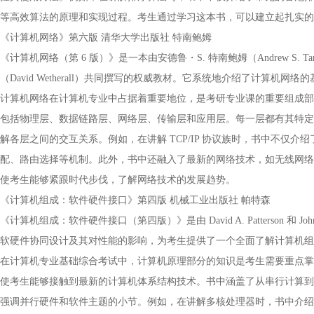
等高效算法的原理和实现过程。考生通过学习这本书，可以建立起扎实的
《计算机网络》第六版 清华大学出版社 特南鲍姆
《计算机网络（第 6 版）》是一本由安德鲁・S. 特南鲍姆（Andrew S. Ta
（David Wetherall）共同撰写的权威教材。它系统地介绍了计算机网络的
计算机网络在计算机专业中占据着重要地位，是考研专业课的重要组成部
包括物理层、数据链路层、网络层、传输层和应用层。每一层都有其特定
解各层之间的交互关系。例如，在讲解 TCP/IP 协议族时，书中不仅介绍了 
配、路由选择等机制。此外，书中还融入了最新的网络技术，如无线网络、3G
使考生能够紧跟时代步伐，了解网络技术的发展趋势。
《计算机组成：软件硬件接口》第四版 机械工业出版社 帕特森
《计算机组成：软件硬件接口（第四版）》是由 David A. Patterson 和 
软硬件协同设计及其对性能的影响，为考生提供了一个全面了解计算机组
在计算机专业基础综合考试中，计算机原理部分的知识是考生需要重点掌握的
使考生能够接触到最新的计算机体系结构技术。书中涵盖了从串行计算到
强调并行硬件和软件主题的小节。例如，在讲解多核处理器时，书中介绍