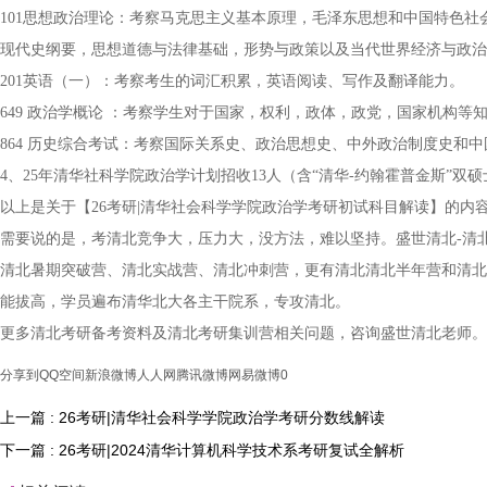
101思想政治理论：考察马克思主义基本原理，毛泽东思想和中国特色
现代史纲要，思想道德与法律基础，形势与政策以及当代世界经济与政治
201英语（一）：考察考生的词汇积累，英语阅读、写作及翻译能力。
649 政治学概论 ：考察学生对于国家，权利，政体，政党，国家机构等
864 历史综合考试：考察国际关系史、政治思想史、中外政治制度史和
4、25年清华社科学院政治学计划招收13人（含“清华-约翰霍普金斯”双硕
以上是关于【26考研|清华社会科学学院政治学考研初试科目解读】的
需要说的是，考清北竞争大，压力大，没方法，难以坚持。盛世清北-清
清北暑期突破营、清北实战营、清北冲刺营，更有清北清北半年营和清北
能拔高，学员遍布清华北大各主干院系，专攻清北。
更多清北考研备考资料及清北考研集训营相关问题，咨询盛世清北老师。
分享到
QQ空间
新浪微博
人人网
腾讯微博
网易微博
0
上一篇 : 26考研|清华社会科学学院政治学考研分数线解读
下一篇 : 26考研|2024清华计算机科学技术系考研复试全解析