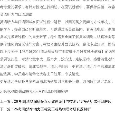
考专业的要求，有针对性地进行阐述。在面试过程中，要保持自信、冷静
英语听力与口语测试
英语听力与口语测试在面试过程中进行，以回答英文提问的方式考核，主
的学习，提高自己的听说能力。可以通过听英语新闻、看英语电影、参加
复试是考研过程中的重要环节，考生需要全面了解复试细则，认真准备每
供个性化的复试辅导方案，帮助考生提升面试技巧、强化专业知识、提高
以上是关于【26考研|2024清华航天航空学院硕士考研复试全解析】
需要说的是，考清北竞争大，压力大，没方法，难以坚持。盛世清北-清
清北暑期突破营、清北实战营、清北冲刺营，更有清北清北半年营和清北
能拔高，学员遍布清华北大各主干院系，专攻清北。
更多清北考研备考资料及清北考研集训营相关问题，咨询盛世清北老师。
分享到
QQ空间
新浪微博
人人网
腾讯微博
网易微博
0
上一篇 : 26考研|清华深研院互动媒体设计与技术843考研初试科目解读
下一篇 : 26考研|清华动力工程及工程热物理考研真题解析