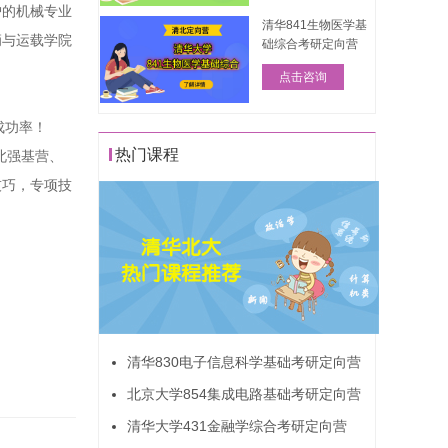
护的机械专业
清华841生物医学基
辆与运载学院
础综合考研定向营
点击咨询
成功率！
热门课程
北强基营、
技巧，专项技
清华830电子信息科学基础考研定向营
北京大学854集成电路基础考研定向营
清华大学431金融学综合考研定向营