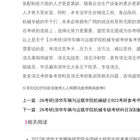
装配制造方面的人才更是紧缺。随着企业生产设备的逐步更
人才将大受欢迎。同时，本专业学生在物流工程、食品医药
机械专硕的学子们，未来必将拥有广阔的就业前景和无限的
在考研的道路上，选择比努力更重要。盛世清北愿成为你考
以上是关于【26考研|清华车辆与运载学院机械专硕考研备
需要说的是，考清北竞争大，压力大，没方法，难以坚持。盛
清北暑期突破营、清北实战营、清北冲刺营，更有清北清北
能拔高，学员遍布清华北大各主干院系，专攻清北。
更多清北考研备考资料及清北考研集训营相关问题，咨询盛
分享到
QQ空间
新浪微博
人人网
腾讯微博
网易微博
0
上一篇 : 26考研|清华车辆与运载学院机械硕士822考研参考
下一篇 : 26考研|清华车辆与运载学院机械专硕考研科目深刻
相关阅读
2027年清华大学网络研究院全国硕士研究生统考考试科