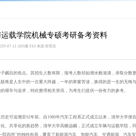
辆与运载学院机械专硕考研备考资料
025-07-11 访问量:510 来源:管理员
学子瞩目的焦点。其招生人数有限，报考人数却如潮水般汹涌，录取分数
无疑将是人生中的一次重大跨越，一年的寒窗苦读，换得的是一生的无悔
们的艰辛与追求，特此整理相关资讯，为考生们提供一份有力的参考。
史可追溯至92年前。自1980年汽车工程系正式成立以来，清华大学便
网联化、共享化的新趋势，清华大学高瞻远瞩，正式成立车辆与运载学院，
一院四所”的独特布局，覆盖了新能源汽车、智能汽车、交通能源、汽车