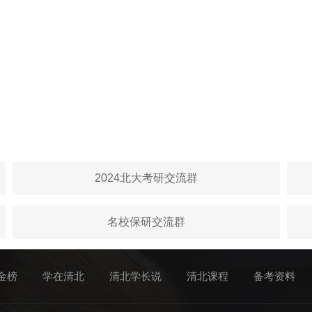
2024北大考研交流群
名校保研交流群
金榜
学在清北
清北学长说
清北课程
备考资料