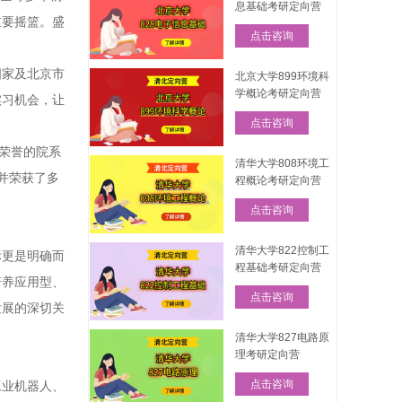
息基础考研定向营
重要摇篮。盛
点击咨询
国家及北京市
北京大学899环境科
学概论考研定向营
实习机会，让
点击咨询
”荣誉的院系
清华大学808环境工
并荣获了多
程概论考研定向营
点击咨询
清华大学822控制工
标更是明确而
程基础考研定向营
培养应用型、
点击咨询
发展的深切关
清华大学827电路原
理考研定向营
点击咨询
工业机器人、