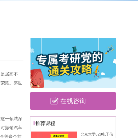
更是居高不
与荣耀。盛世
在线咨询
在这一领域深
推荐课程
同时撤销汽车
北京大学828电子信
安全等多个前