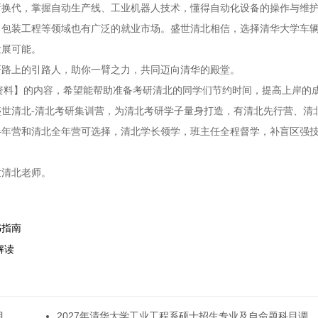
新换代，掌握自动生产线、工业机器人技术，懂得自动化设备的操作与维
、包装工程等领域也有广泛的就业市场。盛世清北相信，选择清华大学车
发展可能。
研路上的引路人，助你一臂之力，共同迈向清华的殿堂。
考资料】的内容，希望能帮助准备考研清北的同学们节约时间，提高上岸的
世清北-清北考研集训营，为清北考研学子量身打造，有清北先行营、清
半年营和清北全年营可选择，清北学长领学，班主任全程督学，补盲区强
世清北老师。
书指南
解读
目
2027年清华大学工业工程系硕士招生专业及自命题科目调