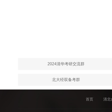
2024清华考研交流群
北大经双备考群
首页
清北