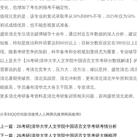
变化，也增加了考生的报考不确定性。
值得注意的是，该专业的复试录取率从50%到88%不等，2025年仅为50
初试成绩优异，也不能忽视复试准备。
盛世清北专注清北硕博辅导十余年，通过对近五年数据的深入分析，建议
短板，特别是政治和外语要达到60分以上；目标分数应设定在380分以
现。随着考研竞争的加剧，科学备考和全程规划显得尤为重要，专业辅导
以上是关于【26考研|清华大学人文学院中国语言文学考研分数线解读
需要说的是，考清北竞争大，压力大，没方法，难以坚持。盛世清北-清
清北暑期突破营、清北实战营、清北冲刺营，更有清北清北半年营和清北
能拔高，学员遍布清华北大各主干院系，专攻清北。
更多清北考研备考资料及清北考研集训营相关问题，咨询盛世清北老师。
分享到
QQ空间
新浪微博
人人网
腾讯微博
网易微博
0
上一篇 : 26考研|清华大学人文学院中国语言文学考研考情分析
下一篇 : 26考研|清华大学人文学院中国语言文学考研大纲梳理